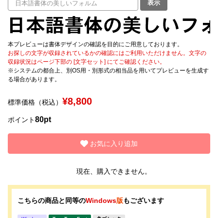
表示
文字種類
本プレビューは書体デザインの確認を目的にご用意しております。
お探しの文字が収録されているかの確認にはご利用いただけません。文字の
収録状況はページ下部の [文字セット] にてご確認ください。
価格帯
※システムの都合上、別OS用・別形式の相当品を用いてプレビューを生成す
〜
る場合があります。
¥8,800
標準価格（税込）
リセット
検索
80pt
ポイント
お気に入り追加
現在、購入できません。
こちらの商品と同等の
Windows
版
もございます