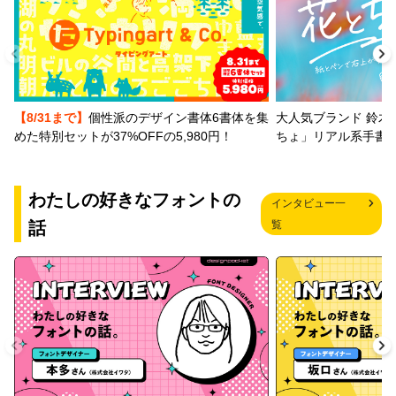
【8/31まで】
個性派のデザイン書体6書体を集
大人気ブランド 鈴木
めた特別セットが37%OFFの5,980円！
ちょ」リアル系手書
わたしの好きなフォントの
インタビュー一
話
覧