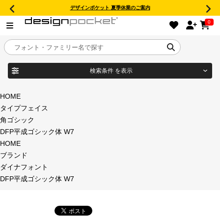
デザインポケット 夏季休業のご案内
0
検索条件
を表示
目的別フォントガイド
ブランド
HOME
タイプフェイス
特集
角ゴシック
DFP平成ゴシック体 W7
商品名
おすすめ
HOME
ブランド
年間ライセンス商品
ダイナフォント
フォント形式
DFP平成ゴシック体 W7
キャンペーン一覧
タイプフェイス