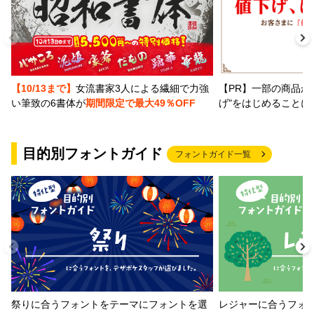
【PR】一部の商品か
【10/13まで】
女流書家3人による繊細で力強
げ"をはじめることに
い筆致の6書体が
期間限定で最大49％OFF
目的別フォントガイド
フォントガイド一覧
祭りに合うフォントをテーマにフォントを選
レジャーに合うフォ