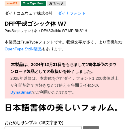
新着一覧
macOS
True Type Font
角ゴシック
明朝体
角ゴシック
ダイナコムウェア株式会社
ダイナフォント
丸ゴシック
楷書体
DFP平成ゴシック体 W7
カート
0
宋朝体
清朝体
PostScriptフォント名：
DFHSGothic-W7-MP-RKSJ-H
教科書体
行書体
本製品はTrueTypeフォントです。収録文字が多く、より高機能な
マイページ
OpenType StdN製品
もあります。
草書体
勘亭流
お気に入り
江戸文字
デザイン毛筆
本製品は、2024年12月31日をもちまして1書体単位のダウ
ンロード製品としての取扱いを終了しました。
すべてを表示
ご利用ガイド
2025年以降は、本書体を含むダイナフォント1,200書体以上
が年間契約でお好きなだけ使える
年間ライセンス
DynaSmart
でご利用いただけます。
太さ・ウェイト
よくあるご質問
お問い合わせ
セット or 単体
おためしサンプル（15文字まで）