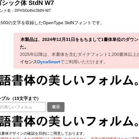
シック体 StdN W7
フォント名：
DFHSGothicStdN-W7
500の文字を収録したOpenType StdNフォントです。
本製品は、2024年12月31日をもちまして1書体単位のダ
た。
2025年以降は、本書体を含むダイナフォント1,200書体以
イセンス
DynaSmart
でご利用いただけます。
プル（15文字まで）
表示
は書体デザインの確認を目的にご用意しております。
が収録されているかの確認にはご利用いただけません。文字の収録状況はページ下部の 