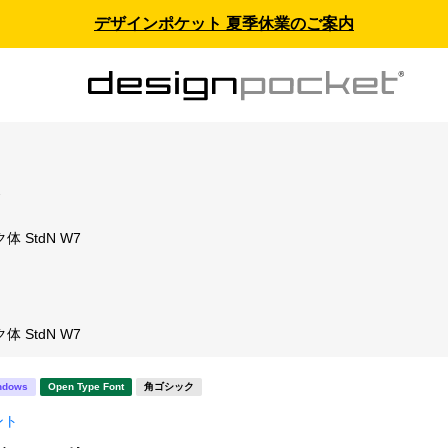
デザインポケット 夏季休業のご案内
ス
 StdN W7
ト
 StdN W7
ndows
Open Type Font
角ゴシック
ント