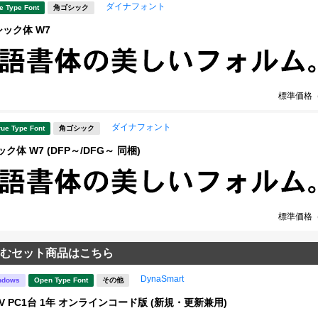
ダイナフォント
e Type Font
角ゴシック
シック体 W7
標準価格
ダイナフォント
rue Type Font
角ゴシック
ク体 W7 (DFP～/DFG～ 同梱)
標準価格
むセット商品はこちら
DynaSmart
ndows
Open Type Font
その他
rt V PC1台 1年 オンラインコード版 (新規・更新兼用)