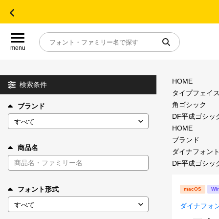
menu
HOME
目的別フォントガイド
検索条件
タイプフェイ
角ゴシック
ブランド
特集
DF平成ゴシック体
HOME
おすすめ
ブランド
商品名
ダイナフォン
DF平成ゴシック体
年間ライセンス商品
フォント形式
macOS
Wi
キャンペーン一覧
ダイナフォ