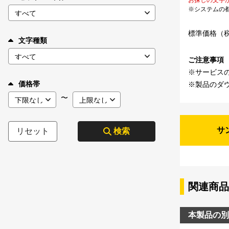
※システムの
標準価格（
文字種類
ご注意事項
※サービス
価格帯
※製品のダ
〜
サ
リセット
検索
関連商品
本製品の別