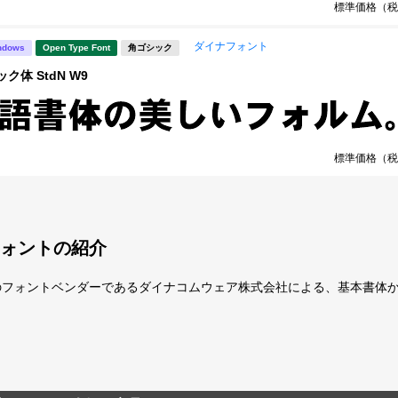
標準価格（税
ダイナフォント
ndows
Open Type Font
角ゴシック
ク体 StdN W9
標準価格（税
ォントの紹介
のフォントベンダーであるダイナコムウェア株式会社による、基本書体