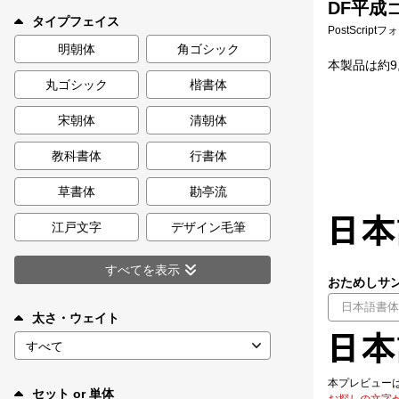
DF平成ゴ
新着一覧
タイプフェイス
PostScript
明朝体
角ゴシック
本製品は約9,
丸ゴシック
楷書体
カート
0
宋朝体
清朝体
マイページ
教科書体
行書体
お気に入り
草書体
勘亭流
江戸文字
デザイン毛筆
ご利用ガイド
すべてを表示
おためしサン
よくあるご質問
太さ・ウェイト
お問い合わせ
本プレビュー
セット or 単体
お探しの文字