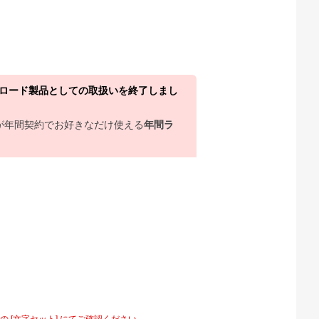
ウンロード製品としての取扱いを終了しまし
上が年間契約でお好きなだけ使える
年間ラ
[文字セット] にてご確認ください。