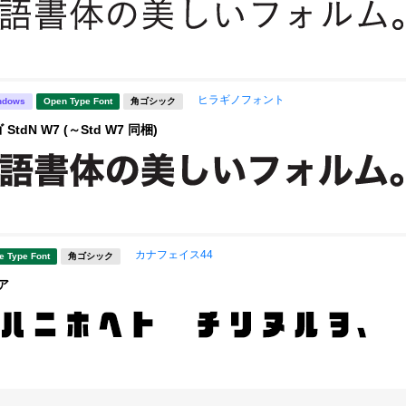
ヒラギノフォント
ndows
Open Type Font
角ゴシック
tdN W7 (～Std W7 同梱)
カナフェイス44
e Type Font
角ゴシック
ア