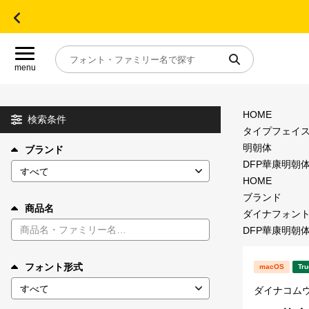
menu
HOME
目的別フォントガイド
検索条件
タイプフェイ
明朝体
ブランド
特集
DFP華康明朝体
HOME
おすすめ
ブランド
商品名
ダイナフォン
DFP華康明朝体
年間ライセンス商品
フォント形式
macOS
Tru
キャンペーン一覧
ダイナコム