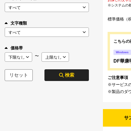
※システムの
標準価格（
文字種類
こちらの
価格帯
Windows
〜
DF華康明
リセット
検索
ご注意事項
※サービス
※製品のダ
サ