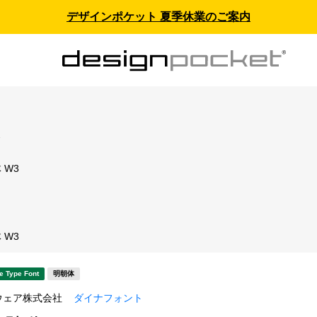
デザインポケット 夏季休業のご案内
ス
 W3
ト
 W3
e Type Font
明朝体
ウェア株式会社
ダイナフォント