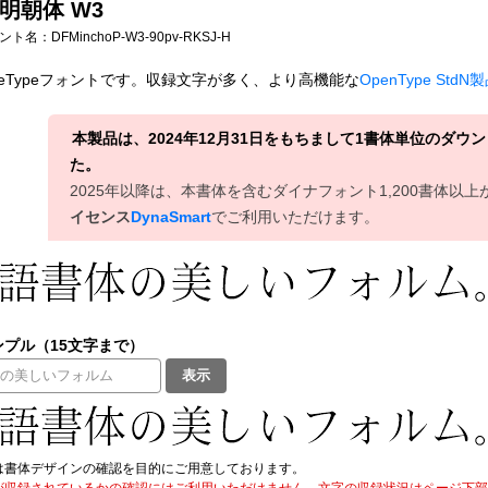
明朝体 W3
フォント名：
DFMinchoP-W3-90pv-RKSJ-H
ueTypeフォントです。収録文字が多く、より高機能な
OpenType StdN
本製品は、2024年12月31日をもちまして1書体単位のダ
た。
2025年以降は、本書体を含むダイナフォント1,200書体以
イセンス
DynaSmart
でご利用いただけます。
プル（15文字まで）
表示
は書体デザインの確認を目的にご用意しております。
が収録されているかの確認にはご利用いただけません。文字の収録状況はページ下部の 