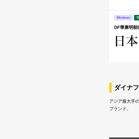
Windows
T
DF華康明朝体 
ダイナフ
アジア最大手
ブランド。