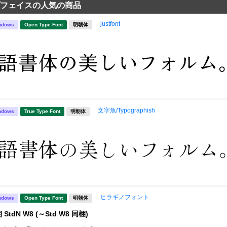
フェイスの人気の商品
justfont
ndows
Open Type Font
明朝体
文字魚/Typographish
ndows
True Type Font
明朝体
ヒラギノフォント
ndows
Open Type Font
明朝体
tdN W8 (～Std W8 同梱)