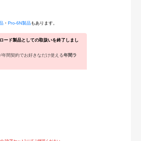
製品
・
Pro-6N製品
もあります。
ウンロード製品としての取扱いを終了しまし
上が年間契約でお好きなだけ使える
年間ラ
[文字セット] にてご確認ください。