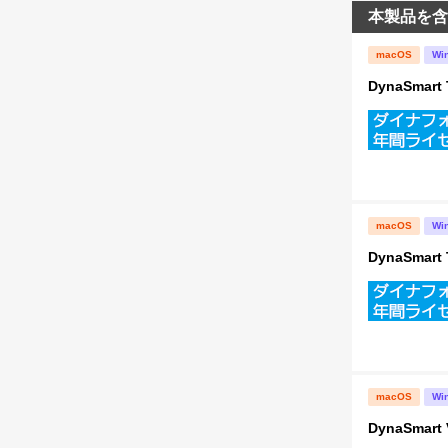
本製品を含
macOS
Wi
DynaSma
macOS
Wi
DynaSma
macOS
Wi
DynaSma