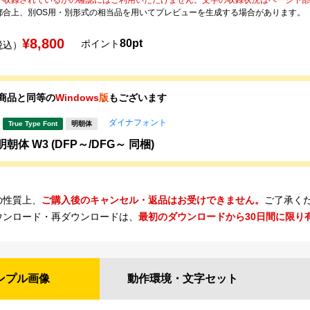
都合上、別OS用・別形式の相当品を用いてプレビューを生成する場合があります。
¥8,800
80pt
ポイント
税込）
商品と同等の
Windows
版
もございます
ダイナフォント
True Type Font
明朝体
朝体 W3 (DFP～/DFG～ 同梱)
の性質上、
ご購入後のキャンセル・返品はお受けできません。
ご了承く
ウンロード・再ダウンロードは、
最初のダウンロードから30日間に限り
ンプル
画像
動作環境・
文字セット