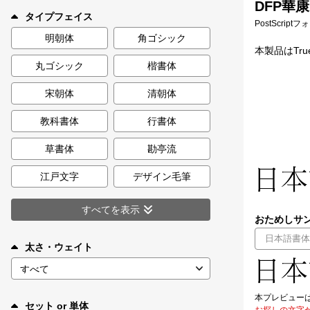
DFP華康
新着一覧
タイプフェイス
PostScript
明朝体
角ゴシック
本製品はTr
丸ゴシック
楷書体
カート
0
宋朝体
清朝体
マイページ
教科書体
行書体
お気に入り
草書体
勘亭流
江戸文字
デザイン毛筆
ご利用ガイド
すべてを表示
おためしサン
よくあるご質問
太さ・ウェイト
お問い合わせ
本プレビュー
セット or 単体
お探しの文字