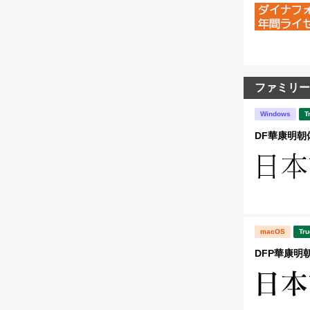
ファミリー
Windows
T
DF華康明朝体 
macOS
Tru
DFP華康明朝