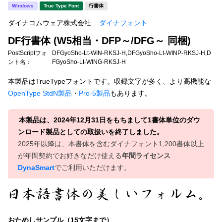
新着一覧
Windows
True Type Font
行書体
明朝体
角ゴシック
ダイナコムウェア株式会社
ダイナフォント
丸ゴシック
楷書体
DF行書体 (W5相当・DFP～/DFG～ 同梱)
カート
0
宋朝体
清朝体
PostScriptフォ
DFGyoSho-Lt-WIN-RKSJ-H,DFGyoSho-Lt-WINP-RKSJ-H,D
ント名：
FGyoSho-Lt-WING-RKSJ-H
教科書体
行書体
マイページ
本製品はTrueTypeフォントです。収録文字が多く、より高機能な
草書体
勘亭流
OpenType StdN製品
・
Pro-5製品
もあります。
お気に入り
江戸文字
デザイン毛筆
本製品は、2024年12月31日をもちまして1書体単位のダウ
ンロード製品としての取扱いを終了しました。
すべてを表示
ご利用ガイド
2025年以降は、本書体を含むダイナフォント1,200書体以上
が年間契約でお好きなだけ使える
年間ライセンス
太さ・ウェイト
よくあるご質問
DynaSmart
でご利用いただけます。
お問い合わせ
セット or 単体
おためしサンプル（15文字まで）