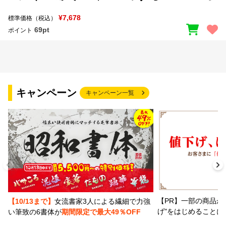
¥7,678
標準価格（税込）
69pt
ポイント
キャンペーン
キャンペーン一覧
【PR】一部の商品か
【10/13まで】
女流書家3人による繊細で力強
げ"をはじめることに
い筆致の6書体が
期間限定で最大49％OFF