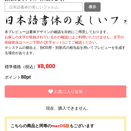
表示
文字種類
本プレビューは書体デザインの確認を目的にご用意しております。
お探しの文字が収録されているかの確認にはご利用いただけません。文字の
価格帯
収録状況はページ下部の [文字セット] にてご確認ください。
〜
※システムの都合上、別OS用・別形式の相当品を用いてプレビューを生成す
る場合があります。
リセット
検索
¥8,800
標準価格（税込）
80pt
ポイント
お気に入り追加
現在、購入できません。
こちらの商品と同等の
macOS
版
もございます