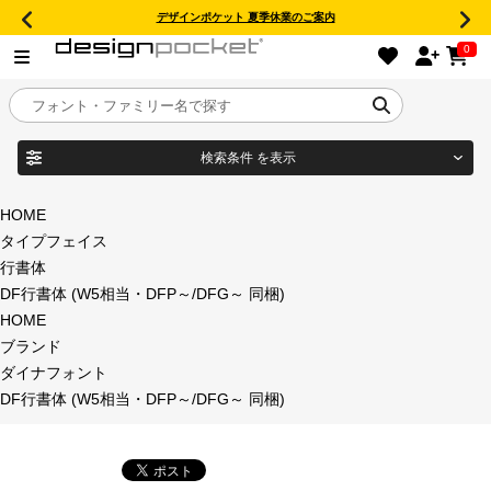
デザインポケット 夏季休業のご案内
0
検索条件
を表示
目的別フォントガイド
ブランド
HOME
タイプフェイス
特集
行書体
DF行書体 (W5相当・DFP～/DFG～ 同梱)
商品名
おすすめ
HOME
ブランド
年間ライセンス商品
ダイナフォント
フォント形式
DF行書体 (W5相当・DFP～/DFG～ 同梱)
キャンペーン一覧
タイプフェイス