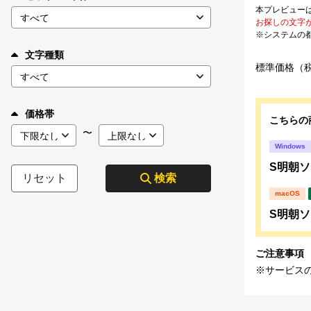
本プレビュー
お探しの文字
※システムの
文字種類
標準価格（
価格帯
こちらの
〜
Windows
S明朝ソフ
リセット
検索
macOS
S明朝ソフ
ご注意事項
※サービス