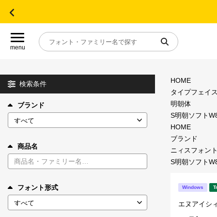
menu
HOME
目的別フォントガイド
検索条件
タイプフェイ
明朝体
ブランド
特集
S明朝ソフトW8 
HOME
おすすめ
ブランド
商品名
ニィスフォン
S明朝ソフトW8 
年間ライセンス商品
フォント形式
Windows
T
キャンペーン一覧
エヌアイシ