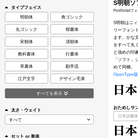
S明朝ソフ
新着一覧
タイプフェイス
PostScript
明朝体
角ゴシック
S明朝はニ
丸ゴシック
楷書体
リーフォン
カート
0
ます。かな
宋朝体
清朝体
をすべて丸
マイページ
と強めの印
教科書体
行書体
「ソフト」シ
お気に入り
草書体
勘亭流
めて同梱。
OpenType版
江戸文字
デザイン毛筆
ご利用ガイド
すべてを表示
よくあるご質問
おためしサン
太さ・ウェイト
お問い合わせ
セット or 単体