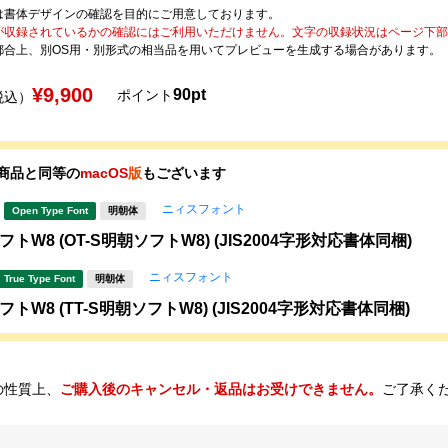
は書体デザインの確認を目的にご用意しております。
が収録されているかの確認にはご利用いただけません。文字の収録状況はページ下部の 
都合上、別OS用・別形式の相当品を用いてプレビューを生成する場合があります。
¥9,900
90pt
ポイント
税込）
商品と同等の
macOS
版
もございます
ニィスフォント
Open Type Font
明朝体
トW8 (OT-S明朝ソフトW8) (JIS2004字形対応書体同梱)
ニィスフォント
True Type Font
明朝体
トW8 (TT-S明朝ソフトW8) (JIS2004字形対応書体同梱)
の性質上、
ご購入後のキャンセル・返品はお受けできません。
ご了承く