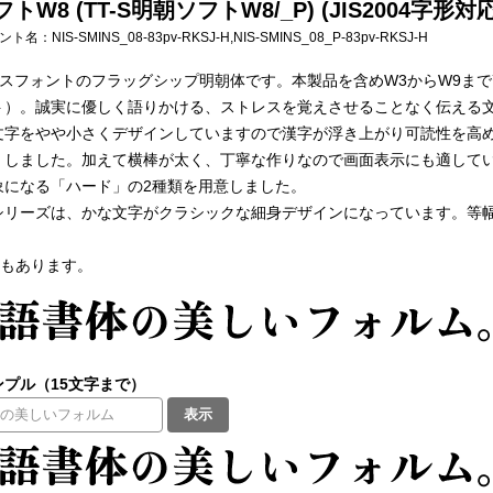
トW8 (TT-S明朝ソフトW8/_P) (JIS2004字形
フォント名：
NIS-SMINS_08-83pv-RKSJ-H,NIS-SMINS_08_P-83pv-RKSJ-H
ィスフォントのフラッグシップ明朝体です。本製品を含めW3からW9ま
ト）。誠実に優しく語りかける、ストレスを覚えさせることなく伝える
文字をやや小さくデザインしていますので漢字が浮き上がり可読性を高
くしました。加えて横棒が太く、丁寧な作りなので画面表示にも適して
象になる「ハード」の2種類を用意しました。
リーズは、かな文字がクラシックな細身デザインになっています。等幅フ
もあります。
プル（15文字まで）
表示