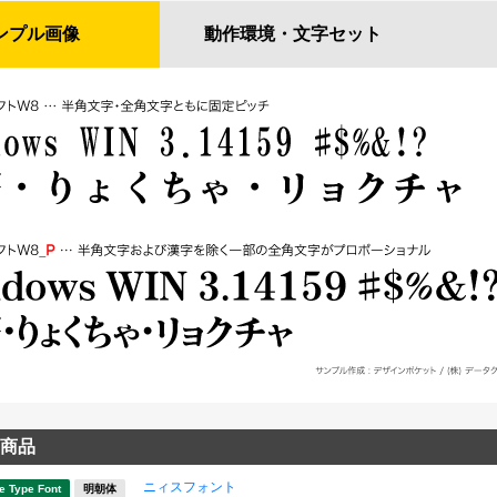
ンプル
画像
動作環境・
文字セット
商品
ニィスフォント
e Type Font
明朝体