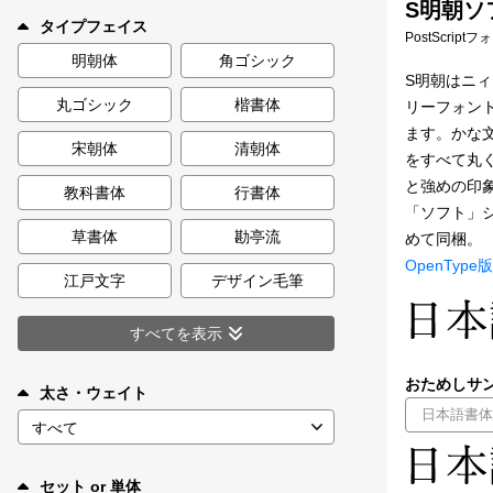
S明朝ソフ
新着一覧
タイプフェイス
PostScript
明朝体
角ゴシック
S明朝はニ
丸ゴシック
楷書体
リーフォン
カート
0
ます。かな
宋朝体
清朝体
をすべて丸
マイページ
と強めの印
教科書体
行書体
「ソフト」シ
お気に入り
草書体
勘亭流
めて同梱。
OpenType版
江戸文字
デザイン毛筆
ご利用ガイド
すべてを表示
よくあるご質問
おためしサン
太さ・ウェイト
お問い合わせ
セット or 単体