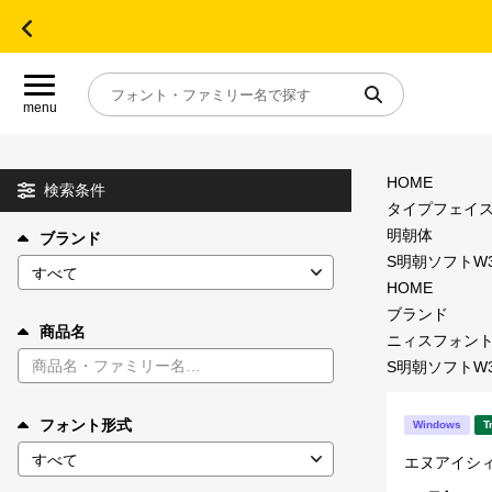
menu
HOME
目的別フォントガイド
検索条件
タイプフェイ
明朝体
ブランド
特集
S明朝ソフトW3 
HOME
おすすめ
ブランド
商品名
ニィスフォン
S明朝ソフトW3 
年間ライセンス商品
フォント形式
Windows
T
キャンペーン一覧
エヌアイシ