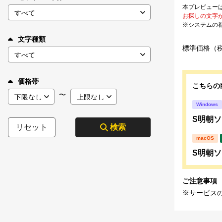
本プレビュー
お探しの文字
※システムの
文字種類
標準価格（
価格帯
こちらの
〜
Windows
S明朝ソフ
リセット
検索
macOS
S明朝ソフ
ご注意事項
※サービス