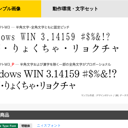
ンプル
画像
動作環境・
文字セット
商品
ニィスフォント
e Type Font
明朝体