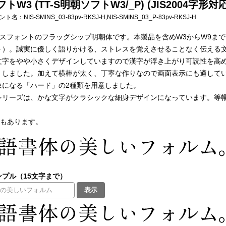
トW3 (TT-S明朝ソフトW3/_P) (JIS2004字形
フォント名：
NIS-SMINS_03-83pv-RKSJ-H,NIS-SMINS_03_P-83pv-RKSJ-H
ィスフォントのフラッグシップ明朝体です。本製品を含めW3からW9ま
ト）。誠実に優しく語りかける、ストレスを覚えさせることなく伝える
文字をやや小さくデザインしていますので漢字が浮き上がり可読性を高
くしました。加えて横棒が太く、丁寧な作りなので画面表示にも適して
象になる「ハード」の2種類を用意しました。
リーズは、かな文字がクラシックな細身デザインになっています。等幅フ
もあります。
プル（15文字まで）
表示