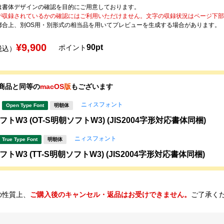
は書体デザインの確認を目的にご用意しております。
が収録されているかの確認にはご利用いただけません。文字の収録状況はページ下部の 
都合上、別OS用・別形式の相当品を用いてプレビューを生成する場合があります。
¥9,900
90pt
ポイント
税込）
商品と同等の
macOS
版
もございます
ニィスフォント
Open Type Font
明朝体
トW3 (OT-S明朝ソフトW3) (JIS2004字形対応書体同梱)
ニィスフォント
True Type Font
明朝体
トW3 (TT-S明朝ソフトW3) (JIS2004字形対応書体同梱)
の性質上、
ご購入後のキャンセル・返品はお受けできません。
ご了承く