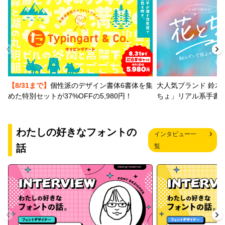
【8/31まで】
個性派のデザイン書体6書体を集
大人気ブランド 鈴木
めた特別セットが37%OFFの5,980円！
ちょ」リアル系手書
わたしの好きなフォントの
インタビュー一
話
覧