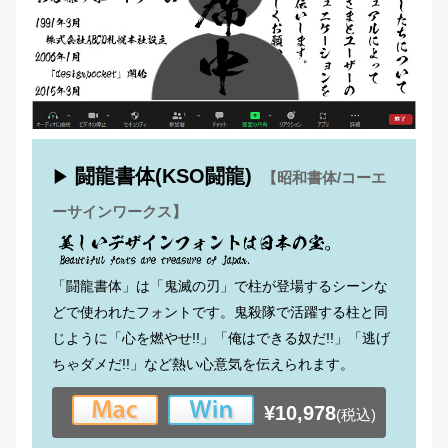
闘龍書体(KSO闘龍)
▶
【昭和書体/コーエ
ーサインワークス】
「闘龍書体」は「鬼滅の刃」で柱が登場するシーンな
どで使われたフォントです。鬼殺隊で活躍する柱と同
じように「心を燃やせ!!」「俺はできる奴だ!!」「逃げ
ちゃダメだ!!」など熱い心意気を伝えられます。
¥10,978
(税込)