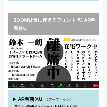
ZOOM背景に使えるフォント #3 AR明
朝体U
AR明朝体U
▶
【アーフィック】