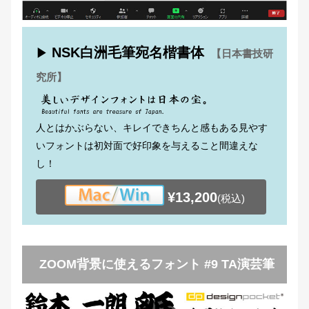
NSK白洲毛筆宛名楷書体
▶
【日本書技研
究所】
人とはかぶらない、キレイできちんと感もある見やす
いフォントは初対面で好印象を与えること間違えな
し！
¥13,200
(税込)
ZOOM背景に使えるフォント #9 TA演芸筆