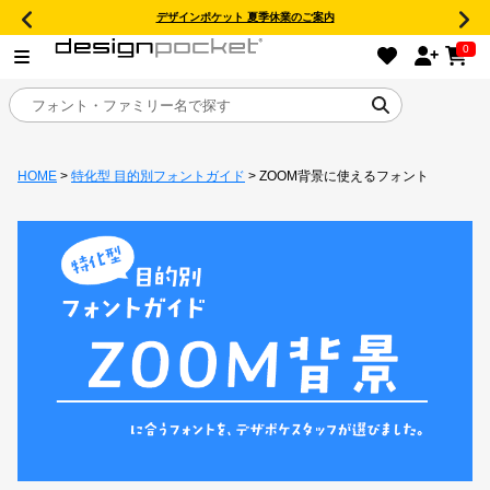
デザインポケット 夏季休業のご案内
0
HOME
>
特化型 目的別フォントガイド
> ZOOM背景に使えるフォント
目的別フォントガイド
特集
おすすめ
年間ライセンス商品
キャンペーン一覧