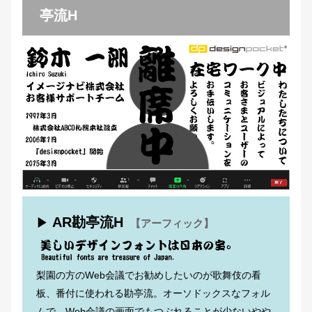
亭流H
AR勘亭流H
▶
【アーフィック】
梨園の方のWeb会議でお勧めしたいのが歌舞伎の看
板、番付に使われる勘亭流。オーソドックスなフォル
ムで、Web会議の画面でもつぶれることが少ないやや