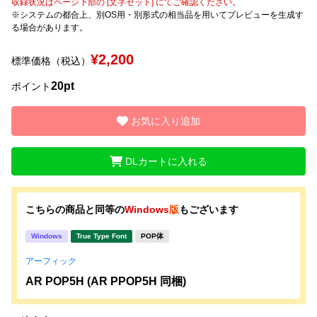
収録状況はページ下部の [文字セット] にてご確認ください。
※システムの都合上、別OS用・別形式の相当品を用いてプレビューを生成す
る場合があります。
文字種類
¥2,200
標準価格（税込）
20pt
ポイント
価格帯
〜
お気に入り追加
リセット
検索
DLカートに入れる
こちらの商品と同等の
Windows
版
もございます
Windows
True Type Font
POP体
アーフィック
AR POP5H (AR PPOP5H 同梱)