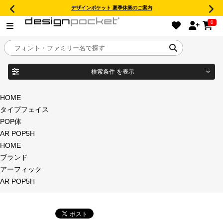
デザインポケット 夏季休業のご案内
0
検索条件
を表示
目的別フォントガイド
ブランド
HOME
タイプフェイス
特集
POP体
AR POP5H
商品名
おすすめ
HOME
ブランド
年間ライセンス商品
アーフィック
フォント形式
AR POP5H
キャンペーン一覧
タイプフェイス