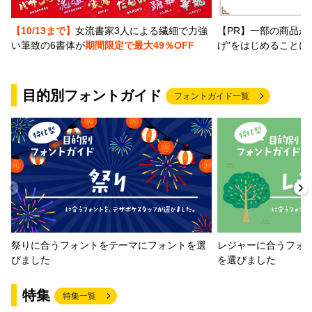
【PR】一部の商品か
【10/13まで】
女流書家3人による繊細で力強
げ"をはじめることに
い筆致の6書体が
期間限定で最大49％OFF
目的別フォントガイド
フォントガイド一覧
祭りに合うフォントをテーマにフォントを選
レジャーに合うフォ
びました
を選びました
特集
特集一覧