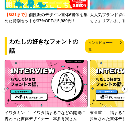
【8/31まで】
個性派のデザイン書体6書体を集
大人気ブランド 鈴木
めた特別セットが37%OFFの5,980円！
ちょ」リアル系手書
わたしの好きなフォントの
インタビュー一
話
覧
イワタミンゴ、イワタ福まるごなどの開発に
東亜重工、福まるご
携わった書体デザイナー・本多育実さん
担当された書体デザ