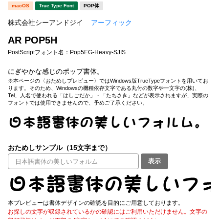
新着一覧
macOS
True Type Font
POP体
明朝体
角ゴシック
株式会社シーアンドジイ
アーフィック
丸ゴシック
楷書体
AR POP5H
カート
0
宋朝体
清朝体
PostScriptフォント名：
Pop5EG-Heavy-SJIS
教科書体
行書体
にぎやかな感じのポップ書体。
マイページ
※本ページの〈おためしプレビュー〉ではWindows版TrueTypeフォントを用いてお
ります。そのため、Windowsの機種依存文字である丸付の数字や一文字の(株)、
草書体
勘亭流
Tel、人名で使われる「はしごだか」・「たちさき」などが表示されますが、実際の
フォントでは使用できませんので、予めご了承ください。
お気に入り
江戸文字
デザイン毛筆
すべてを表示
ご利用ガイド
おためしサンプル（15文字まで）
太さ・ウェイト
よくあるご質問
表示
お問い合わせ
セット or 単体
本プレビューは書体デザインの確認を目的にご用意しております。
お探しの文字が収録されているかの確認にはご利用いただけません。文字の