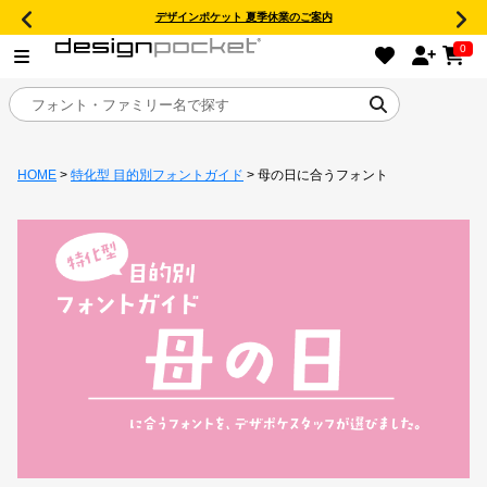
デザインポケット 夏季休業のご案内
0
HOME
>
特化型 目的別フォントガイド
> 母の日に合うフォント
目的別フォントガイド
特集
おすすめ
年間ライセンス商品
キャンペーン一覧