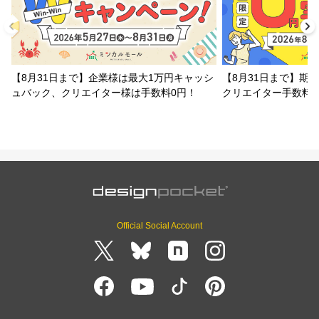
【8月31日まで】企業様は最大1万円キャッシ
【8月31日まで】期
ュバック、クリエイター様は手数料0円！
クリエイター手数料
Official Social Account