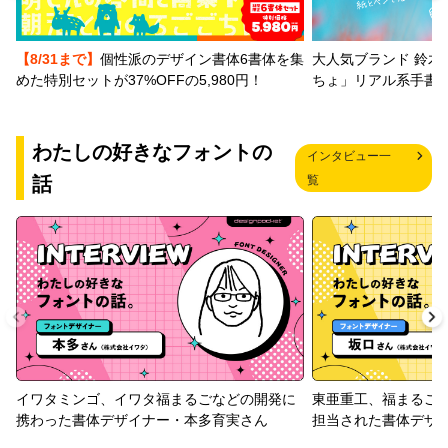
【8/31まで】
個性派のデザイン書体6書体を集
大人気ブランド 鈴木
めた特別セットが37%OFFの5,980円！
ちょ」リアル系手書
わたしの好きなフォントの
インタビュー一
話
覧
イワタミンゴ、イワタ福まるごなどの開発に
東亜重工、福まるご
携わった書体デザイナー・本多育実さん
担当された書体デザ