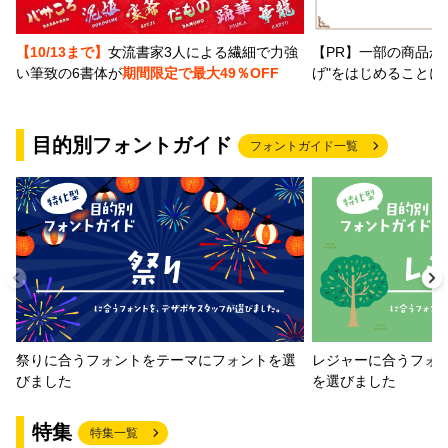
【PR】一部の商品か
【10/13まで】
女流書家3人による繊細で力強
げ"をはじめることに
い筆致の6書体が
期間限定で最大49％OFF
目的別フォントガイド
フォントガイド一覧
祭りに合うフォントをテーマにフォントを選
レジャーに合うフォ
びました
を選びました
特集
特集一覧