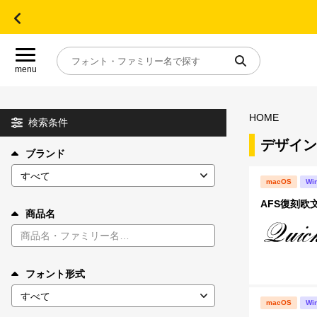
menu
HOME
目的別フォントガイド
検索条件
デザイン
ブランド
特集
macOS
Wi
おすすめ
AFS復刻欧文フ
商品名
年間ライセンス商品
フォント形式
キャンペーン一覧
macOS
Wi