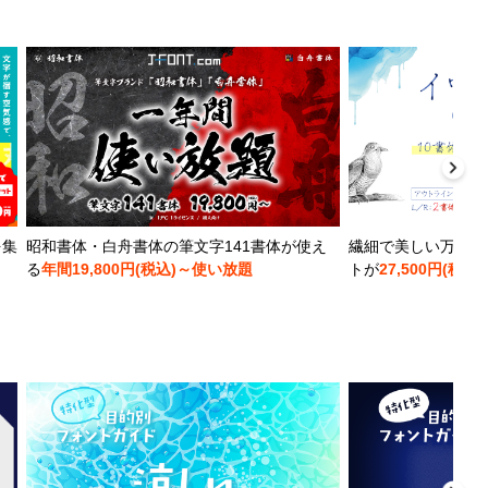
を集
昭和書体・白舟書体の筆文字141書体が使え
繊細で美しい万年筆
る
年間19,800円(税込)～使い放題
トが
27,500円(税込)