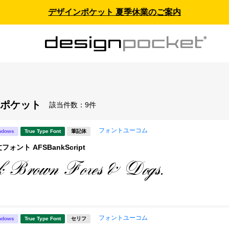
デザインポケット 夏季休業のご案内
ポケット
該当件数：
9件
フォントユーコム
ndows
True Type Font
筆記体
ォント AFSBankScript
フォントユーコム
ndows
True Type Font
セリフ