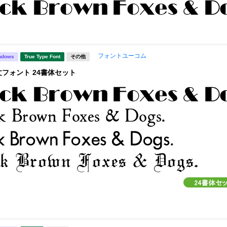
フォントユーコム
ndows
True Type Font
その他
文フォント 24書体セット