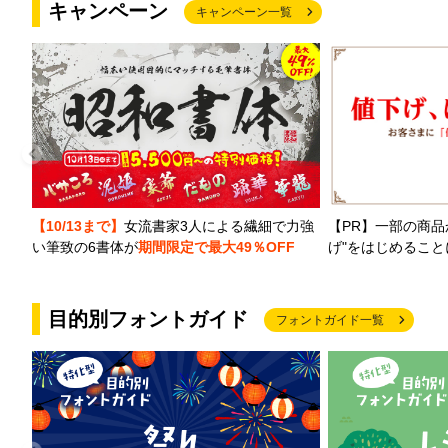
キャンペーン
キャンペーン一覧
【PR】一部の商品
【10/13まで】
女流書家3人による繊細で力強
げ"をはじめるこ
い筆致の6書体が
期間限定で最大49％OFF
目的別フォントガイド
フォントガイド一覧