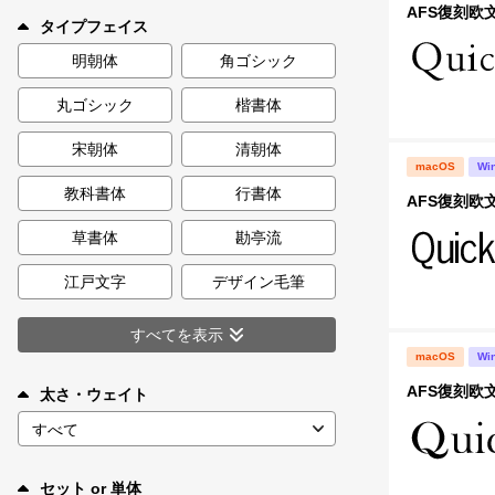
新着一覧
AFS復刻欧文
タイプフェイス
明朝体
角ゴシック
丸ゴシック
楷書体
カート
0
宋朝体
清朝体
macOS
Wi
マイページ
教科書体
行書体
AFS復刻欧文
お気に入り
草書体
勘亭流
江戸文字
デザイン毛筆
ご利用ガイド
すべてを表示
macOS
Wi
よくあるご質問
AFS復刻欧文
太さ・ウェイト
お問い合わせ
セット or 単体