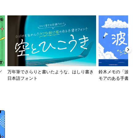
／
万年筆でさらりと書いたような、はしり書き
鈴木メモの「波とか
日本語フォント
モアのある手書きフ