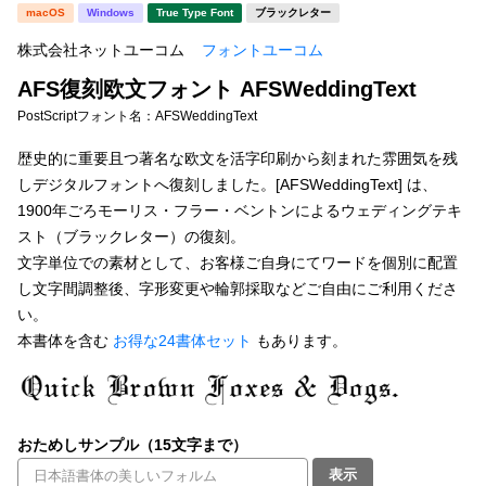
新着一覧
macOS
Windows
True Type Font
ブラックレター
明朝体
角ゴシック
株式会社ネットユーコム
フォントユーコム
丸ゴシック
楷書体
AFS復刻欧文フォント AFSWeddingText
カート
0
宋朝体
清朝体
PostScriptフォント名：
AFSWeddingText
教科書体
行書体
歴史的に重要且つ著名な欧文を活字印刷から刻まれた雰囲気を残
マイページ
しデジタルフォントへ復刻しました。[AFSWeddingText] は、
草書体
勘亭流
1900年ごろモーリス・フラー・ベントンによるウェディングテキ
お気に入り
スト（ブラックレター）の復刻。
江戸文字
デザイン毛筆
文字単位での素材として、お客様ご自身にてワードを個別に配置
し文字間調整後、字形変更や輪郭採取などご自由にご利用くださ
すべてを表示
ご利用ガイド
い。
本書体を含む
お得な24書体セット
もあります。
太さ・ウェイト
よくあるご質問
お問い合わせ
セット or 単体
おためしサンプル（15文字まで）
表示