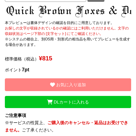
文字種類
本プレビューは書体デザインの確認を目的にご用意しております。
お探しの文字が収録されているかの確認にはご利用いただけません。文字の
収録状況はページ下部の [文字セット] にてご確認ください。
※システムの都合上、別OS用・別形式の相当品を用いてプレビューを生成す
価格帯
る場合があります。
〜
¥815
標準価格（税込）
リセット
検索
7pt
ポイント
お気に入り追加
DLカートに入れる
ご注意事項
※サービスの性質上、
ご購入後のキャンセル・返品はお受けでき
ません。
ご了承ください。