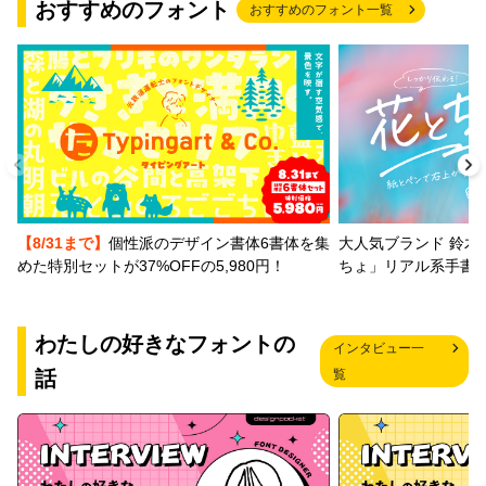
おすすめのフォント
おすすめのフォント一覧
【8/31まで】
個性派のデザイン書体6書体を集
大人気ブランド 鈴木
めた特別セットが37%OFFの5,980円！
ちょ」リアル系手書
わたしの好きなフォントの
インタビュー一
話
覧