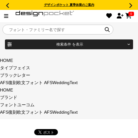
デザインポケット 夏季休業のご案内
0
検索条件
を表示
目的別フォントガイド
ブランド
HOME
タイプフェイス
特集
ブラックレター
AFS復刻欧文フォント AFSWeddingText
商品名
おすすめ
HOME
ブランド
年間ライセンス商品
フォントユーコム
フォント形式
AFS復刻欧文フォント AFSWeddingText
キャンペーン一覧
タイプフェイス