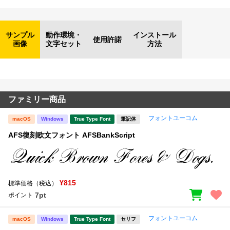
サンプル
動作環境・
インストール
使用許諾
画像
文字セット
方法
ファミリー商品
フォントユーコム
macOS
Windows
True Type Font
筆記体
AFS復刻欧文フォント AFSBankScript
¥815
標準価格（税込）
7pt
ポイント
フォントユーコム
macOS
Windows
True Type Font
セリフ