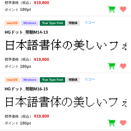
新着一覧
¥19,800
標準価格（税込）
明朝体
角ゴシック
180pt
ポイント
丸ゴシック
楷書体
リコー
macOS
Windows
True Type Font
明朝体
カート
0
宋朝体
清朝体
HGドット_明朝M14-13
教科書体
行書体
マイページ
草書体
勘亭流
¥19,800
標準価格（税込）
お気に入り
江戸文字
デザイン毛筆
180pt
ポイント
すべてを表示
ご利用ガイド
リコー
macOS
Windows
True Type Font
明朝体
HGドット_明朝M16-15
太さ・ウェイト
よくあるご質問
お問い合わせ
¥19,800
標準価格（税込）
セット or 単体
180pt
ポイント