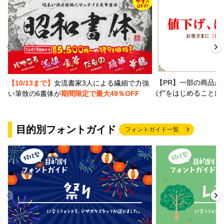
【PR】一部の商品か
【10/13まで】
女流書家3人による繊細で力強
げ"をはじめることに
い筆致の6書体が
期間限定で最大49％OFF
目的別フォントガイド
フォントガイド一覧