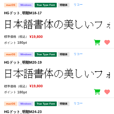
リコー
macOS
Windows
True Type Font
明朝体
文字種類
HGドット_明朝M18-17
価格帯
¥19,800
標準価格（税込）
〜
180pt
ポイント
リコー
macOS
Windows
True Type Font
明朝体
リセット
検索
HGドット_明朝M20-19
¥19,800
標準価格（税込）
180pt
ポイント
リコー
macOS
Windows
True Type Font
明朝体
HGドット_明朝M24-23