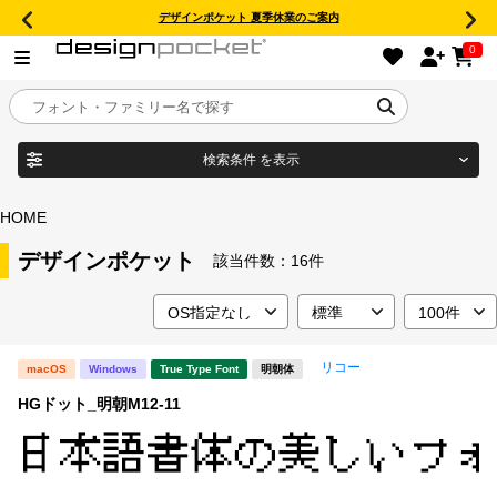
デザインポケット 夏季休業のご案内
0
検索条件
を表示
目的別フォントガイド
ブランド
HOME
特集
デザインポケット
該当件数：
16件
商品名
おすすめ
リコー
macOS
Windows
True Type Font
明朝体
年間ライセンス商品
フォント形式
HGドット_明朝M12-11
キャンペーン一覧
タイプフェイス