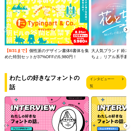
【8/31まで】
個性派のデザイン書体6書体を集
大人気ブランド 鈴木
めた特別セットが37%OFFの5,980円！
ちょ」リアル系手書
わたしの好きなフォントの
インタビュー一
話
覧