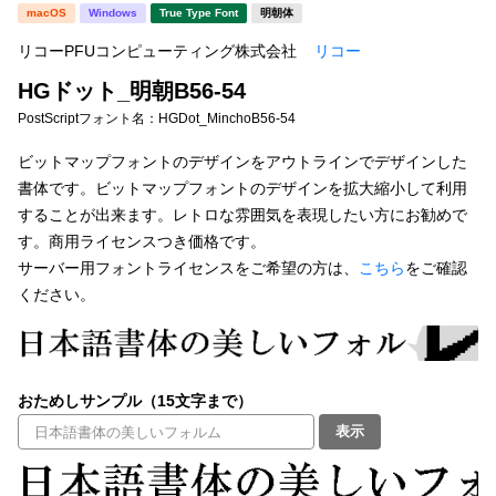
新着一覧
macOS
Windows
True Type Font
明朝体
明朝体
角ゴシック
リコーPFUコンピューティング株式会社
リコー
丸ゴシック
楷書体
HGドット_明朝B56-54
カート
0
宋朝体
清朝体
PostScriptフォント名：
HGDot_MinchoB56-54
教科書体
行書体
ビットマップフォントのデザインをアウトラインでデザインした
マイページ
書体です。ビットマップフォントのデザインを拡大縮小して利用
草書体
勘亭流
することが出来ます。レトロな雰囲気を表現したい方にお勧めで
お気に入り
す。商用ライセンスつき価格です。
江戸文字
デザイン毛筆
サーバー用フォントライセンスをご希望の方は、
こちら
をご確認
ください。
すべてを表示
ご利用ガイド
太さ・ウェイト
よくあるご質問
おためしサンプル（15文字まで）
お問い合わせ
表示
セット or 単体