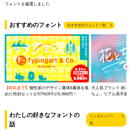
フォントを厳選しました
おすすめのフォント
おすすめのフォント一覧
【8/31まで】
個性派のデザイン書体6書体を集
大人気ブランド 鈴木
めた特別セットが37%OFFの5,980円！
ちょ」リアル系手書
わたしの好きなフォントの
インタビュー一
話
覧