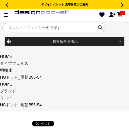
デザインポケット 夏季休業のご案内
0
検索条件
を表示
目的別フォントガイド
ブランド
HOME
タイプフェイス
特集
明朝体
HGドット_明朝B56-54
商品名
おすすめ
HOME
ブランド
年間ライセンス商品
リコー
フォント形式
HGドット_明朝B56-54
キャンペーン一覧
タイプフェイス