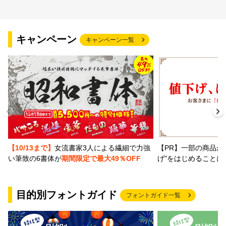
キャンペーン
キャンペーン一覧
【PR】一部の商品か
【10/13まで】
女流書家3人による繊細で力強
げ"をはじめることに
い筆致の6書体が
期間限定で最大49％OFF
目的別フォントガイド
フォントガイド一覧