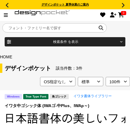
デザインポケット 夏季休業のご案内
0
検索条件
を表示
目的別フォントガイド
ブランド
HOME
特集
デザインポケット
該当件数：
3件
商品名
おすすめ
イワタ書体ライブラリー
Windows
True Type Font
角ゴシック
年間ライセンス商品
フォント形式
イワタ中ゴシック体 (IWAゴ-中Plus、IWAp～)
キャンペーン一覧
タイプフェイス