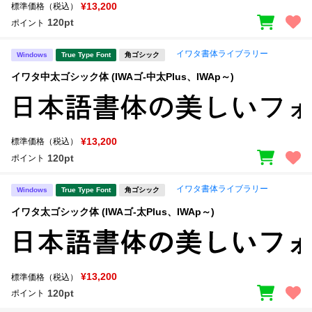
新着一覧
¥13,200
標準価格（税込）
明朝体
角ゴシック
120pt
ポイント
丸ゴシック
楷書体
イワタ書体ライブラリー
Windows
True Type Font
角ゴシック
カート
0
宋朝体
清朝体
イワタ中太ゴシック体 (IWAゴ-中太Plus、IWAp～)
教科書体
行書体
マイページ
草書体
勘亭流
¥13,200
標準価格（税込）
お気に入り
江戸文字
デザイン毛筆
120pt
ポイント
すべてを表示
ご利用ガイド
イワタ書体ライブラリー
Windows
True Type Font
角ゴシック
イワタ太ゴシック体 (IWAゴ-太Plus、IWAp～)
太さ・ウェイト
よくあるご質問
お問い合わせ
¥13,200
標準価格（税込）
セット or 単体
120pt
ポイント