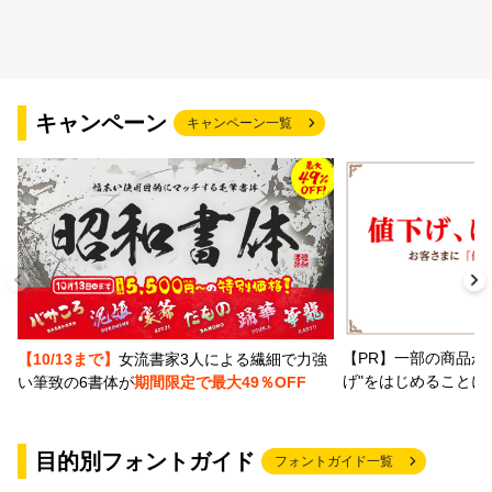
文字種類
キャンペーン
キャンペーン一覧
価格帯
〜
リセット
検索
【PR】一部の商品か
【10/13まで】
女流書家3人による繊細で力強
げ"をはじめることに
い筆致の6書体が
期間限定で最大49％OFF
目的別フォントガイド
フォントガイド一覧