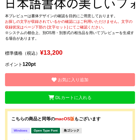
文字種類
本プレビューは書体デザインの確認を目的にご用意しております。
お探しの文字が収録されているかの確認にはご利用いただけません。文字の
収録状況はページ下部の [文字セット] にてご確認ください。
※システムの都合上、別OS用・別形式の相当品を用いてプレビューを生成す
る場合があります。
価格帯
〜
¥13,200
標準価格（税込）
120pt
ポイント
リセット
検索
お気に入り追加
DLカートに入れる
こちらの商品と同等の
macOS
版
もございます
Windows
Open Type Font
角ゴシック