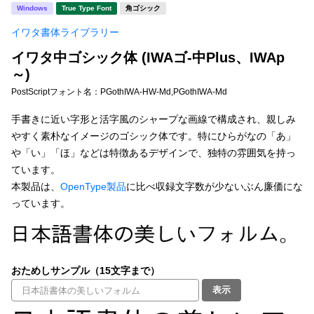
新着一覧
Windows
True Type Font
角ゴシック
明朝体
角ゴシック
イワタ書体ライブラリー
丸ゴシック
楷書体
イワタ中ゴシック体 (IWAゴ-中Plus、IWAp
カート
0
宋朝体
清朝体
～)
PostScriptフォント名：
PGothIWA-HW-Md,PGothIWA-Md
教科書体
行書体
マイページ
手書きに近い字形と活字風のシャープな画線で構成され、親しみ
草書体
勘亭流
やすく素朴なイメージのゴシック体です。特にひらがなの「あ」
お気に入り
や「い」「ほ」などは特徴あるデザインで、独特の雰囲気を持っ
江戸文字
デザイン毛筆
ています。
本製品は、
OpenType製品
に比べ収録文字数が少ないぶん廉価にな
すべてを表示
ご利用ガイド
っています。
太さ・ウェイト
よくあるご質問
おためしサンプル（15文字まで）
お問い合わせ
セット or 単体
表示