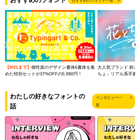
おすすめのフォント
おすすめのフォント一覧
【8/31まで】
個性派のデザイン書体6書体を集
大人気ブランド 鈴木
めた特別セットが37%OFFの5,980円！
ちょ」リアル系手書
わたしの好きなフォントの
インタビュー一
話
覧