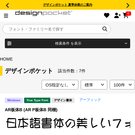
デザインポケット 夏季休業のご案内
0
検索条件
を表示
目的別フォントガイド
ブランド
HOME
特集
デザインポケット
該当件数：
7件
商品名
おすすめ
アーフィック
Windows
True Type Font
デザイン書体
年間ライセンス商品
フォント形式
AR板体B (AR P板体B 同梱)
キャンペーン一覧
タイプフェイス