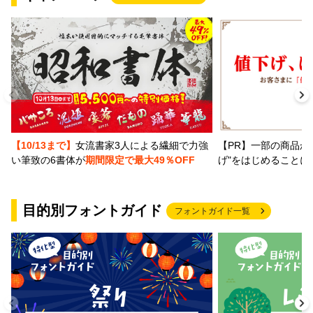
【PR】一部の商品か
【10/13まで】
女流書家3人による繊細で力強
げ"をはじめることに
い筆致の6書体が
期間限定で最大49％OFF
目的別フォントガイド
フォントガイド一覧