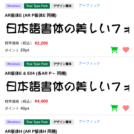
アーフィック
Windows
True Type Font
デザイン書体
文字種類
AR板体E (AR P板体E 同梱)
価格帯
¥2,200
標準価格（税込）
〜
20pt
ポイント
アーフィック
Windows
True Type Font
デザイン書体
リセット
検索
AR板体E & E04 (各AR P～ 同梱)
¥4,400
標準価格（税込）
40pt
ポイント
アーフィック
Windows
True Type Font
デザイン書体
AR板体H (AR P板体H 同梱)