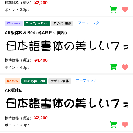
新着一覧
¥2,200
標準価格（税込）
明朝体
角ゴシック
20pt
ポイント
丸ゴシック
楷書体
アーフィック
Windows
True Type Font
デザイン書体
カート
0
宋朝体
清朝体
AR板体B & B04 (各AR P～ 同梱)
教科書体
行書体
マイページ
草書体
勘亭流
¥4,400
標準価格（税込）
お気に入り
江戸文字
デザイン毛筆
40pt
ポイント
すべてを表示
ご利用ガイド
アーフィック
macOS
True Type Font
デザイン書体
AR板体E
太さ・ウェイト
よくあるご質問
お問い合わせ
¥2,200
標準価格（税込）
セット or 単体
20pt
ポイント