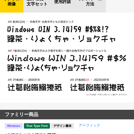
使用許諾
画像
文字セット
方法
ファミリー商品
アーフィック
Windows
True Type Font
デザイン書体