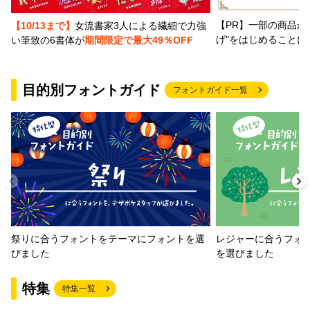
【PR】一部の商品か
【10/13まで】
女流書家3人による繊細で力強
げ"をはじめることに
い筆致の6書体が
期間限定で最大49％OFF
目的別フォントガイド
フォントガイド一覧
祭りに合うフォントをテーマにフォントを選
レジャーに合うフォ
びました
を選びました
特集
特集一覧