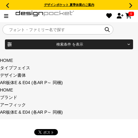
デザインポケット 夏季休業のご案内
0
検索条件
を表示
目的別フォントガイド
ブランド
HOME
タイプフェイス
特集
デザイン書体
AR板体E & E04 (各AR P～ 同梱)
商品名
おすすめ
HOME
ブランド
年間ライセンス商品
アーフィック
フォント形式
AR板体E & E04 (各AR P～ 同梱)
キャンペーン一覧
タイプフェイス