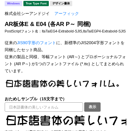
新着一覧
Windows
True Type Font
デザイン書体
明朝体
角ゴシック
株式会社シーアンドジイ
アーフィック
丸ゴシック
楷書体
AR板体E & E04 (各AR P～ 同梱)
カート
0
宋朝体
清朝体
PostScriptフォント名：
ItaTaiEG4-Extrabold-SJIS,ItaTaiEGP4-Extrabold-SJIS
教科書体
行書体
従来の
JIS90字形のフォント
に、新標準のJIS2004字形フォントを
マイページ
同梱したセット商品。
草書体
勘亭流
従来の製品と同様、等幅フォント (AR～) とプロポーショナルフォ
お気に入り
ント (AR P～) が1つのフォントファイル (*.ttc) としてまとめられ
江戸文字
デザイン毛筆
ています。
すべてを表示
ご利用ガイド
太さ・ウェイト
よくあるご質問
おためしサンプル（15文字まで）
表示
お問い合わせ
セット or 単体