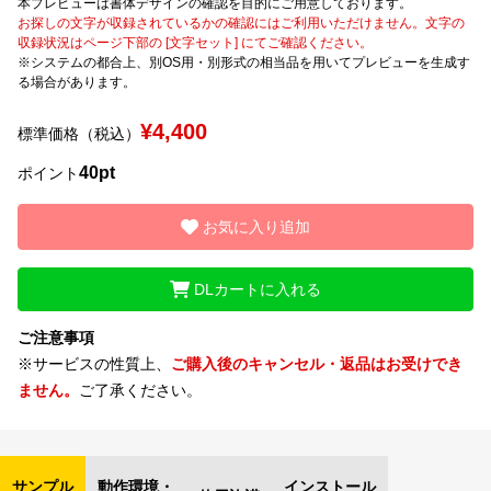
本プレビューは書体デザインの確認を目的にご用意しております。
お探しの文字が収録されているかの確認にはご利用いただけません。文字の
収録状況はページ下部の [文字セット] にてご確認ください。
文字種類
※システムの都合上、別OS用・別形式の相当品を用いてプレビューを生成す
る場合があります。
¥4,400
標準価格（税込）
価格帯
40pt
〜
ポイント
お気に入り追加
リセット
検索
DLカートに入れる
ご注意事項
※サービスの性質上、
ご購入後のキャンセル・返品はお受けでき
ません。
ご了承ください。
サンプル
動作環境・
インストール