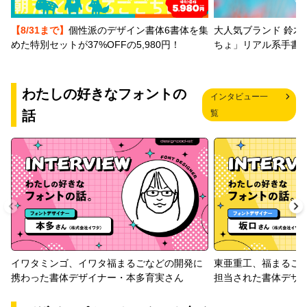
【8/31まで】
個性派のデザイン書体6書体を集
大人気ブランド 鈴木
めた特別セットが37%OFFの5,980円！
ちょ」リアル系手書
わたしの好きなフォントの
インタビュー一
話
覧
イワタミンゴ、イワタ福まるごなどの開発に
東亜重工、福まるご
携わった書体デザイナー・本多育実さん
担当された書体デザ