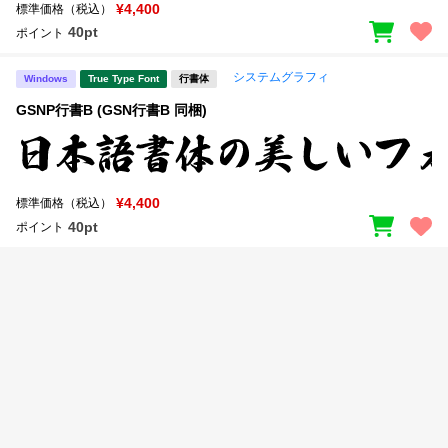
新着一覧
¥4,400
標準価格（税込）
明朝体
角ゴシック
40pt
ポイント
丸ゴシック
楷書体
システムグラフィ
Windows
True Type Font
行書体
カート
0
宋朝体
清朝体
GSNP行書B (GSN行書B 同梱)
教科書体
行書体
マイページ
草書体
勘亭流
¥4,400
標準価格（税込）
お気に入り
江戸文字
デザイン毛筆
40pt
ポイント
すべてを表示
ご利用ガイド
太さ・ウェイト
よくあるご質問
お問い合わせ
セット or 単体