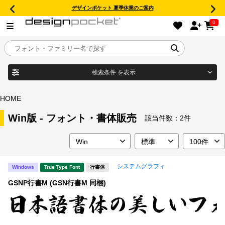
デザインポケット 夏季休業のご案内
0
検索条件
を表示
目的別フォントガイド
ブランド
HOME
特集
Win版 - フォント・書体販売
該当件数：
2件
商品名
おすすめ
システムグラフィ
Windows
True Type Font
行書体
年間ライセンス商品
フォント形式
GSNP行書M (GSN行書M 同梱)
キャンペーン一覧
タイプフェイス