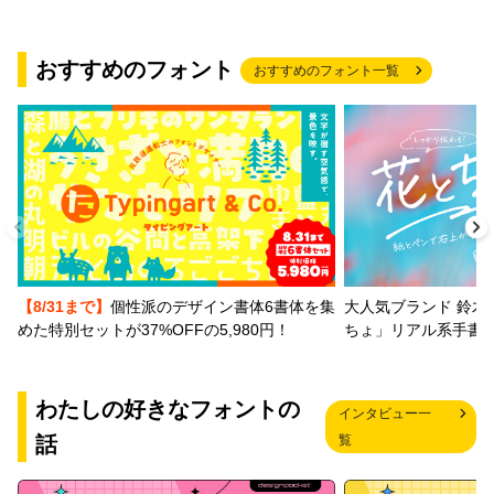
おすすめのフォント
おすすめのフォント一覧
【8/31まで】
個性派のデザイン書体6書体を集
大人気ブランド 鈴木
めた特別セットが37%OFFの5,980円！
ちょ」リアル系手書
わたしの好きなフォントの
インタビュー一
話
覧