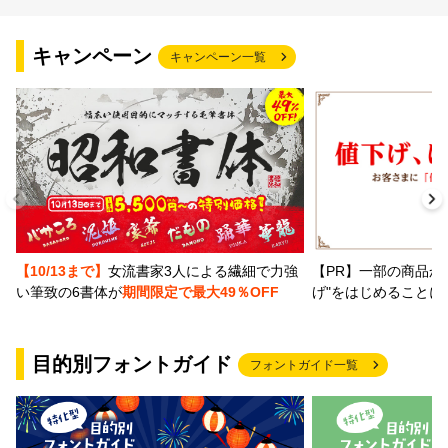
文字種類
キャンペーン
キャンペーン一覧
価格帯
〜
リセット
検索
【PR】一部の商品か
【10/13まで】
女流書家3人による繊細で力強
げ"をはじめることに
い筆致の6書体が
期間限定で最大49％OFF
目的別フォントガイド
フォントガイド一覧