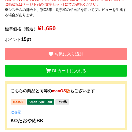
収録状況はページ下部の [文字セット] にてご確認ください。
※システムの都合上、別OS用・別形式の相当品を用いてプレビューを生成す
文字種類
る場合があります。
¥1,650
標準価格（税込）
価格帯
15pt
ポイント
〜
お気に入り追加
リセット
検索
DLカートに入れる
こちらの商品と同等の
macOS
版
もございます
macOS
Open Type Font
その他
欣喜堂
KOたおやめBK