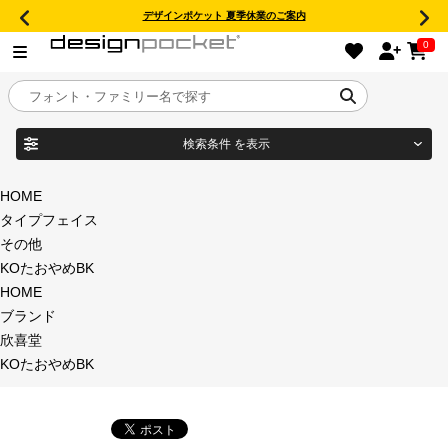
デザインポケット 夏季休業のご案内
0
検索条件
を表示
目的別フォントガイド
ブランド
HOME
タイプフェイス
特集
その他
KOたおやめBK
商品名
おすすめ
HOME
ブランド
年間ライセンス商品
欣喜堂
フォント形式
KOたおやめBK
キャンペーン一覧
タイプフェイス