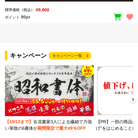
¥9,900
標準価格（税込）
90pt
ポイント
キャンペーン
キャンペーン一覧
【PR】一部の商品か
【10/13まで】
女流書家3人による繊細で力強
げ"をはじめることに
い筆致の6書体が
期間限定で最大49％OFF