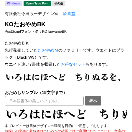
新着一覧
Windows
Open Type Font
その他
明朝体
角ゴシック
有限会社今田欣一デザイン室
欣喜堂
丸ゴシック
楷書体
KOたおやめBK
カート
0
宋朝体
清朝体
PostScriptフォント名：
KOTaoyameBK
教科書体
行書体
たおやめＢＫ
マイページ
先行発売していた
たおやめＭ
のファミリーです。ウエイトはブラ
草書体
勘亭流
ック（Black W9）です。
お気に入り
ウエイト違い7書体を収録した
お得なセット
もあります。
江戸文字
デザイン毛筆
すべてを表示
ご利用ガイド
おためしサンプル（15文字まで）
太さ・ウェイト
よくあるご質問
表示
お問い合わせ
セット or 単体
本プレビューは書体デザインの確認を目的にご用意しております。
お探しの文字が収録されているかの確認にはご利用いただけません。文字の