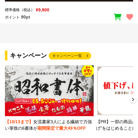
¥9,900
標準価格（税込）
90pt
ポイント
キャンペーン
キャンペーン一覧
【PR】一部の商品か
【10/13まで】
女流書家3人による繊細で力強
げ"をはじめることに
い筆致の6書体が
期間限定で最大49％OFF