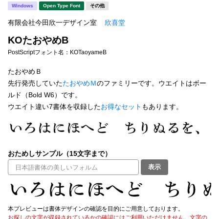
新着一覧
Windows
Open Type Font
その他
明朝体
角ゴシック
有限会社今田欣一デザイン室
欣喜堂
丸ゴシック
楷書体
KOたおやめB
カート
0
宋朝体
清朝体
PostScriptフォント名：
KOTaoyameB
教科書体
行書体
たおやめＢ
マイページ
先行発売していた
たおやめＭ
のファミリーです。ウエイトはボー
草書体
勘亭流
ルド（Bold W6）です。
お気に入り
ウエイト違い7書体を収録した
お得なセット
もあります。
江戸文字
デザイン毛筆
すべてを表示
ご利用ガイド
おためしサンプル（15文字まで）
太さ・ウェイト
よくあるご質問
表示
お問い合わせ
セット or 単体
本プレビューは書体デザインの確認を目的にご用意しております。
お探しの文字が収録されているかの確認にはご利用いただけません。文字の