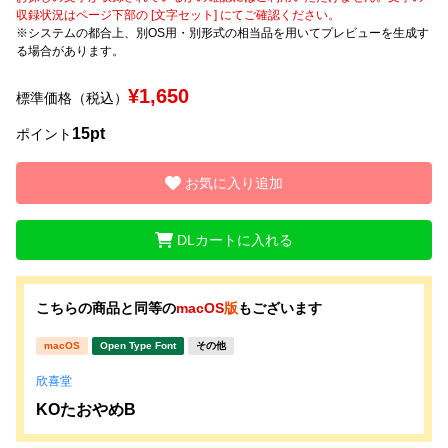
収録状況はページ下部の [文字セット] にてご確認ください。
※システムの都合上、別OS用・別形式の相当品を用いてプレビューを生成す
文字種類
る場合があります。
¥1,650
標準価格（税込）
価格帯
15pt
ポイント
〜
お気に入り追加
リセット
検索
DLカートに入れる
こちらの商品と同等の
macOS
版
もございます
macOS
Open Type Font
その他
欣喜堂
KOたおやめB