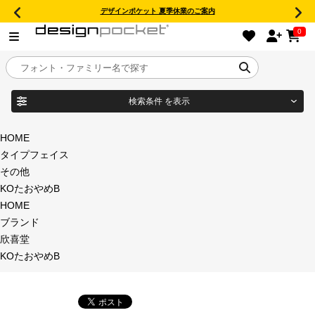
デザインポケット 夏季休業のご案内
0
検索条件
を表示
目的別フォントガイド
ブランド
HOME
タイプフェイス
特集
その他
KOたおやめB
商品名
おすすめ
HOME
ブランド
年間ライセンス商品
欣喜堂
フォント形式
KOたおやめB
キャンペーン一覧
タイプフェイス