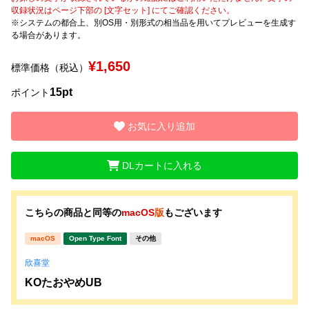
収録状況はページ下部の [文字セット] にてご確認ください。
※システムの都合上、別OS用・別形式の相当品を用いてプレビューを生成す
文字種類
る場合があります。
¥1,650
標準価格（税込）
価格帯
15pt
ポイント
〜
お気に入り追加
リセット
検索
DLカートに入れる
こちらの商品と同等の
macOS
版
もございます
macOS
Open Type Font
その他
欣喜堂
KOたおやめUB