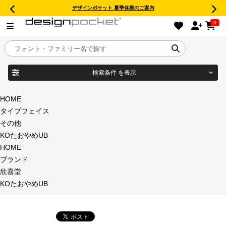
デザインポケット 夏季休業のご案内
0
検索条件
を表示
目的別フォントガイド
ブランド
HOME
タイプフェイス
特集
その他
KOたおやめUB
商品名
おすすめ
HOME
ブランド
年間ライセンス商品
欣喜堂
フォント形式
KOたおやめUB
キャンペーン一覧
タイプフェイス