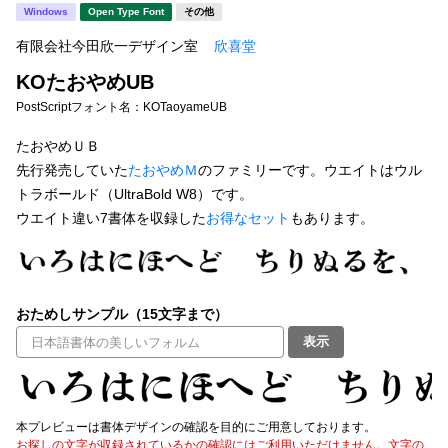
新着一覧
Windows
Open Type Font
その他
明朝体
角ゴシック
有限会社今田欣一デザイン室
欣喜堂
丸ゴシック
楷書体
KOたおやめUB
カート
0
宋朝体
清朝体
PostScriptフォント名：
KOTaoyameUB
教科書体
行書体
たおやめＵＢ
マイページ
先行発売していた
たおやめＭ
のファミリーです。ウエイトはウル
草書体
勘亭流
トラボールド（UltraBold W8）です。
お気に入り
ウエイト違い7書体を収録した
お得なセット
もあります。
江戸文字
デザイン毛筆
すべてを表示
ご利用ガイド
おためしサンプル（15文字まで）
太さ・ウェイト
よくあるご質問
表示
お問い合わせ
セット or 単体
本プレビューは書体デザインの確認を目的にご用意しております。
お探しの文字が収録されているかの確認にはご利用いただけません。文字の