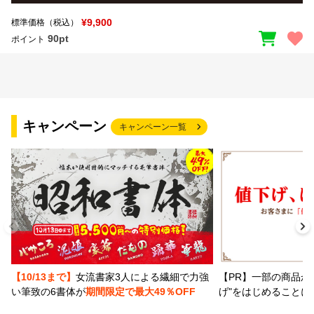
¥9,900
標準価格（税込）
90pt
ポイント
キャンペーン
キャンペーン一覧
【PR】一部の商品か
【10/13まで】
女流書家3人による繊細で力強
げ"をはじめることに
い筆致の6書体が
期間限定で最大49％OFF