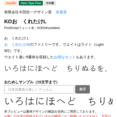
新着一覧
macOS
Open Type Font
その他
明朝体
角ゴシック
有限会社今田欣一デザイン室
欣喜堂
丸ゴシック
楷書体
KOおゝくれたけL
カート
0
宋朝体
清朝体
PostScriptフォント名：
KOOoKuretakeL
教科書体
行書体
おゝくれたけＬ
マイページ
おゝくれたけＭ
のファミリーです。ウエイトはライト（Light
草書体
勘亭流
W2）です。
お気に入り
ウエイト違い9書体を収録した
お得なセット
もあります。
江戸文字
デザイン毛筆
すべてを表示
ご利用ガイド
おためしサンプル（15文字まで）
太さ・ウェイト
よくあるご質問
表示
お問い合わせ
セット or 単体
本プレビューは書体デザインの確認を目的にご用意しております。
お探しの文字が収録されているかの確認にはご利用いただけません。文字の