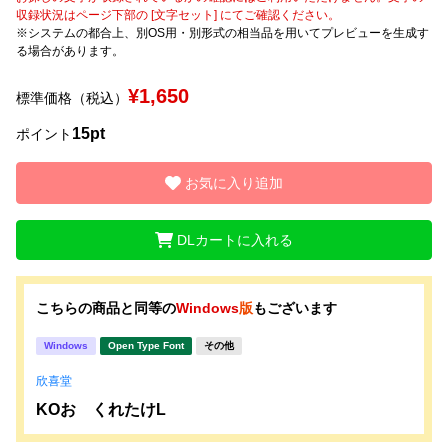
収録状況はページ下部の [文字セット] にてご確認ください。
※システムの都合上、別OS用・別形式の相当品を用いてプレビューを生成す
文字種類
る場合があります。
¥1,650
標準価格（税込）
価格帯
15pt
ポイント
〜
お気に入り追加
リセット
検索
DLカートに入れる
こちらの商品と同等の
Windows
版
もございます
Windows
Open Type Font
その他
欣喜堂
KOおゝくれたけL