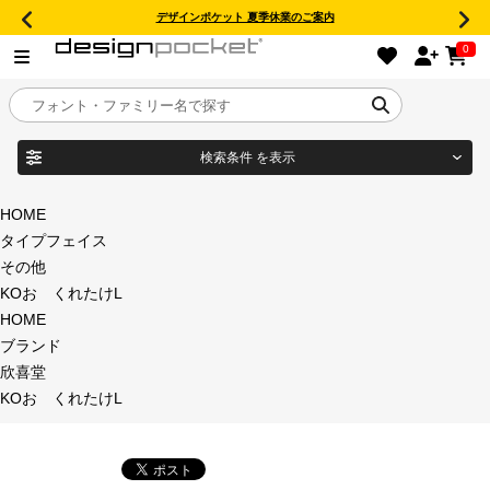
デザインポケット 夏季休業のご案内
0
検索条件
を表示
目的別フォントガイド
ブランド
HOME
タイプフェイス
特集
その他
KOおゝくれたけL
商品名
おすすめ
HOME
ブランド
年間ライセンス商品
欣喜堂
フォント形式
KOおゝくれたけL
キャンペーン一覧
タイプフェイス