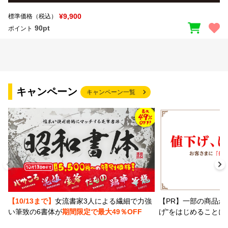
¥9,900
標準価格（税込）
90pt
ポイント
キャンペーン
キャンペーン一覧
【PR】一部の商品か
【10/13まで】
女流書家3人による繊細で力強
げ"をはじめることに
い筆致の6書体が
期間限定で最大49％OFF