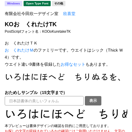
新着一覧
Windows
Open Type Font
その他
明朝体
角ゴシック
有限会社今田欣一デザイン室
欣喜堂
丸ゴシック
楷書体
KOおゝくれたけTK
カート
0
宋朝体
清朝体
PostScriptフォント名：
KOOoKuretakeTK
教科書体
行書体
おゝくれたけＴＫ
マイページ
おゝくれたけＭ
のファミリーです。ウエイトはシック（Thick Ｗ
草書体
勘亭流
4）です。
お気に入り
ウエイト違い9書体を収録した
お得なセット
もあります。
江戸文字
デザイン毛筆
すべてを表示
ご利用ガイド
おためしサンプル（15文字まで）
太さ・ウェイト
よくあるご質問
表示
お問い合わせ
セット or 単体
本プレビューは書体デザインの確認を目的にご用意しております。
お探しの文字が収録されているかの確認にはご利用いただけません。文字の