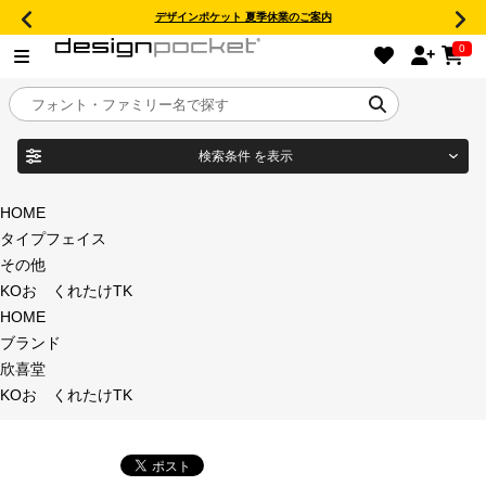
デザインポケット 夏季休業のご案内
0
検索条件
を表示
目的別フォントガイド
ブランド
HOME
タイプフェイス
特集
その他
KOおゝくれたけTK
商品名
おすすめ
HOME
ブランド
年間ライセンス商品
欣喜堂
フォント形式
KOおゝくれたけTK
キャンペーン一覧
タイプフェイス