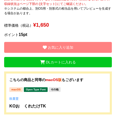
収録状況はページ下部の [文字セット] にてご確認ください。
※システムの都合上、別OS用・別形式の相当品を用いてプレビューを生成す
文字種類
る場合があります。
¥1,650
標準価格（税込）
価格帯
15pt
ポイント
〜
お気に入り追加
リセット
検索
DLカートに入れる
こちらの商品と同等の
macOS
版
もございます
macOS
Open Type Font
その他
欣喜堂
KOおゝくれたけTK