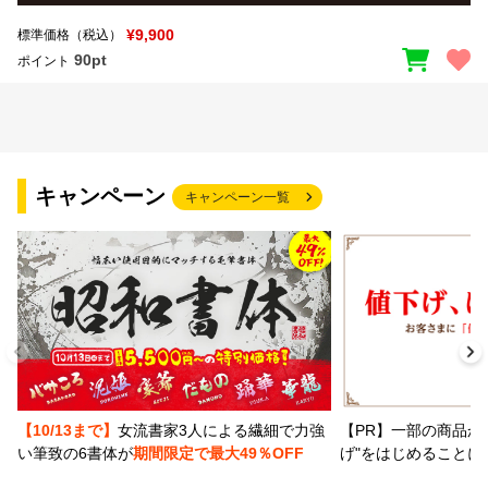
¥9,900
標準価格（税込）
90pt
ポイント
キャンペーン
キャンペーン一覧
【PR】一部の商品か
【10/13まで】
女流書家3人による繊細で力強
げ"をはじめることに
い筆致の6書体が
期間限定で最大49％OFF