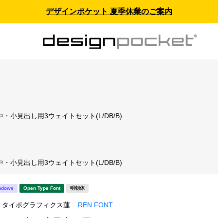
デザインポケット 夏季休業のご案内
ス
・小見出し用3ウェイトセット(L/DB/B)
・小見出し用3ウェイトセット(L/DB/B)
ndows
Open Type Font
明朝体
T / タイポグラフィクス蓮
REN FONT