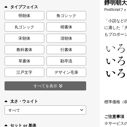
靜明朝大
新着一覧
タイプフェイス
PostScript
明朝体
角ゴシック
「小説など
丸ゴシック
楷書体
に適した「
カート
0
もプロポー
宋朝体
清朝体
マイページ
教科書体
行書体
お気に入り
草書体
勘亭流
江戸文字
デザイン毛筆
ご利用ガイド
すべてを表示
よくあるご質問
太さ・ウェイト
標準価格（
お問い合わせ
ご注意事項
※サービス
セット or 単体