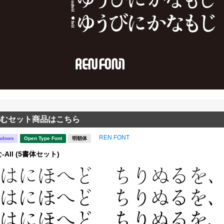
むセット商品はこちら
REN FONT
ndows
Open Type Font
明朝体
All (5書体セット)