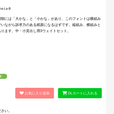
na-La-B
明朝には「大かな」と「小かな」があり、このフォントは横組み
でいながら訴求力のある紙面になるはずです。縦組み、横組みと
あります。中・小見出し用3ウェイトセット。
お気に入り追加
DLカートに入れる
ださい。