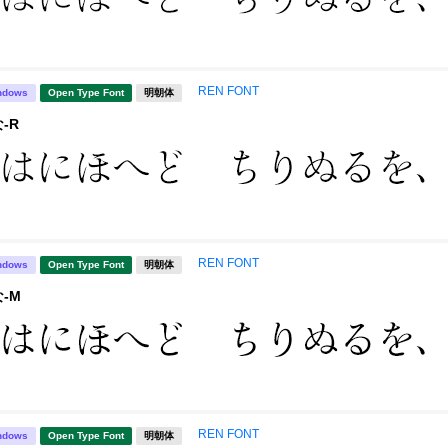
REN FONT
ndows
Open Type Font
明朝体
-R
REN FONT
ndows
Open Type Font
明朝体
-M
REN FONT
ndows
Open Type Font
明朝体