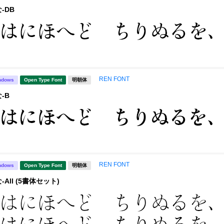
-DB
REN FONT
ndows
Open Type Font
明朝体
-B
REN FONT
ndows
Open Type Font
明朝体
All (5書体セット)