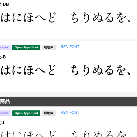
-DB
REN FONT
ndows
Open Type Font
明朝体
-B
商品
REN FONT
ndows
Open Type Font
明朝体
-L