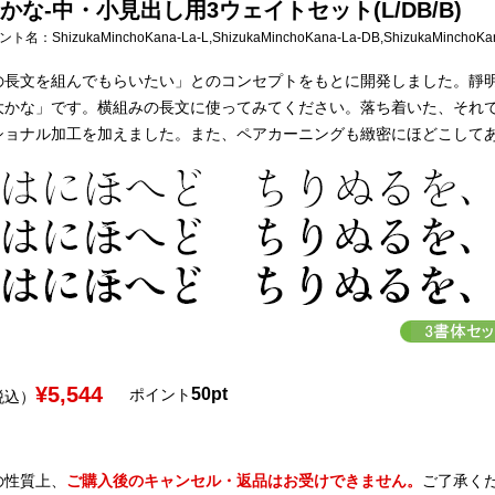
かな-中・小見出し用3ウェイトセット(L/DB/B)
フォント名：
ShizukaMinchoKana-La-L,ShizukaMinchoKana-La-DB,ShizukaMinchoKa
の長文を組んでもらいたい」とのコンセプトをもとに開発しました。靜
大かな」です。横組みの長文に使ってみてください。落ち着いた、それ
ショナル加工を加えました。また、ペアカーニングも緻密にほどこして
¥5,544
50pt
ポイント
税込）
の性質上、
ご購入後のキャンセル・返品はお受けできません。
ご了承く