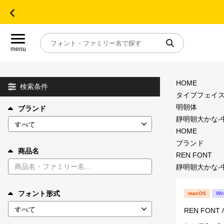
menu
HOME
目的別フォントガイド
検索条件
タイプフェイ
明朝体
ブランド
特集
靜明朝大かな-中
HOME
おすすめ
ブランド
商品名
REN FONT
靜明朝大かな-中
年間ライセンス商品
フォント形式
macOS
Wi
キャンペーン一覧
REN FON