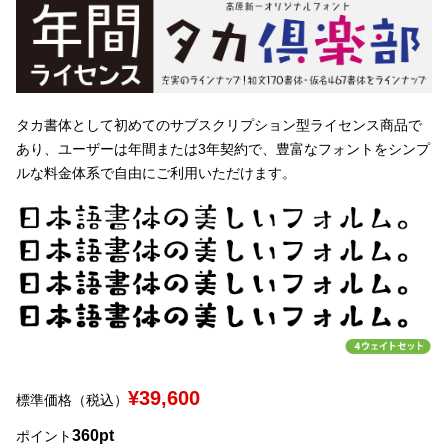
文字種類
タカ書体として初めてのサブスクリプション型ライセンス商品で
価格帯
あり、ユーザーは年間または3年契約で、豊富なフォントをシンプ
〜
ルな料金体系で自由にご利用いただけます。
リセット
検索
¥39,600
標準価格（税込）
360pt
ポイント