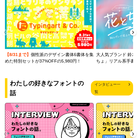
【8/31まで】
個性派のデザイン書体6書体を集
大人気ブランド 鈴木
めた特別セットが37%OFFの5,980円！
ちょ」リアル系手書
わたしの好きなフォントの
インタビュー一
話
覧