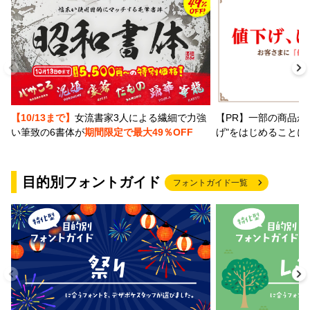
【PR】一部の商品か
【10/13まで】
女流書家3人による繊細で力強
げ"をはじめることに
い筆致の6書体が
期間限定で最大49％OFF
目的別フォントガイド
フォントガイド一覧