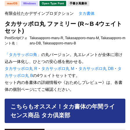
新着一覧
macOS
Windows
Open Type Font
手書き風書体
明朝体
角ゴシック
有限会社たかデザインプロダクション
タカ書体
丸ゴシック
楷書体
タカサッポロ丸 ファミリー (R～B 4ウェイト
カート
0
宋朝体
清朝体
セット)
PostScriptフォ
Takasapporo-maru-R, Takasapporo-maru-M, Takasapporo-m
教科書体
行書体
ント名：
aru-DB, Takasapporo-maru-B
マイページ
草書体
勘亭流
「タカサッポロ角」
の丸バージョン。丸エレメントが全体に溶け
込み一体化し、ひとつの安心感を抱かせる。
お気に入り
江戸文字
デザイン毛筆
タカサッポロ丸 R
・
タカサッポロ丸 M
・
タカサッポロ丸 DB
・
タ
カサッポロ丸 B
の4ウェイトセットです。
すべてを表示
ご利用ガイド
セット内の各書体の詳細情報や《おためしプレビュー》は、各書
体の個別ページにてご確認ください。
太さ・ウェイト
よくあるご質問
こちらもオススメ！タカ書体の年間ライ
お問い合わせ
センス商品 タカ倶楽部
セット or 単体