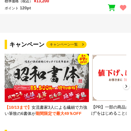
¥13,200
標準価格（税込）
120pt
ポイント
キャンペーン
キャンペーン一覧
【PR】一部の商品か
【10/13まで】
女流書家3人による繊細で力強
げ"をはじめることに
い筆致の6書体が
期間限定で最大49％OFF