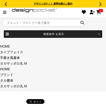
デザインポケット 夏季休業のご案内
0
検索条件
を表示
目的別フォントガイド
ブランド
HOME
タイプフェイス
特集
手書き風書体
タカサッポロ丸 M
商品名
おすすめ
HOME
ブランド
年間ライセンス商品
タカ書体
フォント形式
タカサッポロ丸 M
キャンペーン一覧
タイプフェイス