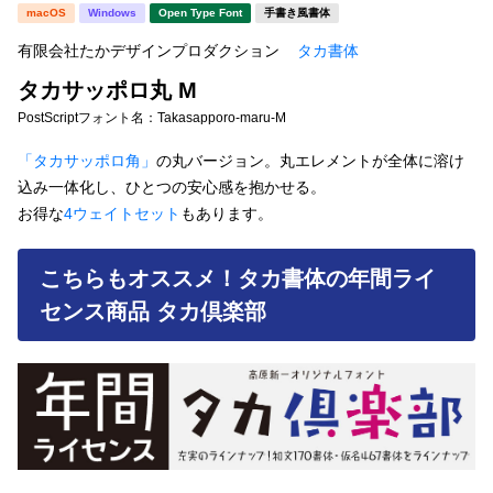
新着一覧
macOS
Windows
Open Type Font
手書き風書体
明朝体
角ゴシック
有限会社たかデザインプロダクション
タカ書体
丸ゴシック
楷書体
タカサッポロ丸 M
カート
0
宋朝体
清朝体
PostScriptフォント名：
Takasapporo-maru-M
教科書体
行書体
「タカサッポロ角」
の丸バージョン。丸エレメントが全体に溶け
マイページ
込み一体化し、ひとつの安心感を抱かせる。
草書体
勘亭流
お得な
4ウェイトセット
もあります。
お気に入り
江戸文字
デザイン毛筆
こちらもオススメ！タカ書体の年間ライ
すべてを表示
ご利用ガイド
センス商品 タカ倶楽部
太さ・ウェイト
よくあるご質問
お問い合わせ
セット or 単体