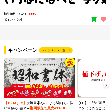
¥550
標準価格（税込）
5pt
ポイント
キャンペーン
キャンペーン一覧
【PR】一部の商品か
【10/13まで】
女流書家3人による繊細で力強
げ"をはじめることに
い筆致の6書体が
期間限定で最大49％OFF