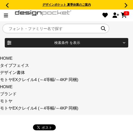
デザインポケット 夏季休業のご案内
0
検索条件
を表示
目的別フォントガイド
ブランド
HOME
タイプフェイス
特集
デザイン書体
モトヤEXクレイル4 (～4等幅/～4KP 同梱)
商品名
おすすめ
HOME
ブランド
年間ライセンス商品
モトヤ
フォント形式
モトヤEXクレイル4 (～4等幅/～4KP 同梱)
キャンペーン一覧
タイプフェイス