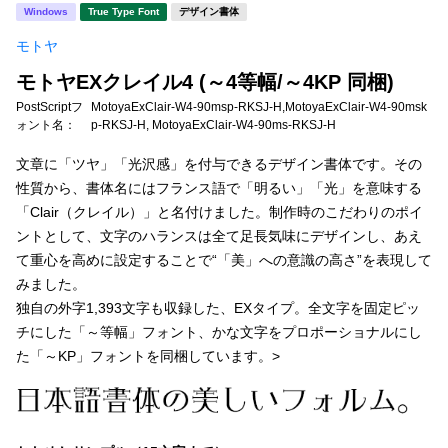
新着一覧
Windows
True Type Font
デザイン書体
明朝体
角ゴシック
モトヤ
丸ゴシック
楷書体
モトヤEXクレイル4 (～4等幅/～4KP 同梱)
カート
0
宋朝体
清朝体
PostScriptフ
MotoyaExClair-W4-90msp-RKSJ-H,MotoyaExClair-W4-90msk
ォント名：
p-RKSJ-H, MotoyaExClair-W4-90ms-RKSJ-H
教科書体
行書体
マイページ
文章に「ツヤ」「光沢感」を付与できるデザイン書体です。その
草書体
勘亭流
性質から、書体名にはフランス語で「明るい」「光」を意味する
「Clair（クレイル）」と名付けました。制作時のこだわりのポイ
お気に入り
江戸文字
デザイン毛筆
ントとして、文字のハランスは全て足長気味にデザインし、あえ
て重心を高めに設定することで“「美」への意識の高さ”を表現して
すべてを表示
ご利用ガイド
みました。
独自の外字1,393文字も収録した、EXタイプ。全文字を固定ピッ
太さ・ウェイト
よくあるご質問
チにした「～等幅」フォント、かな文字をプロポーショナルにし
た「～KP」フォントを同梱しています。>
お問い合わせ
セット or 単体