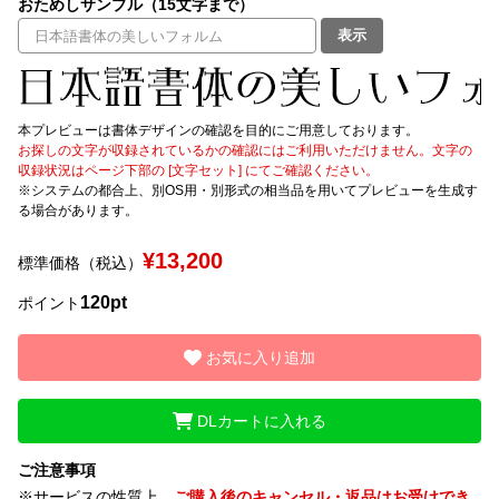
おためしサンプル（15文字まで）
表示
文字種類
本プレビューは書体デザインの確認を目的にご用意しております。
価格帯
お探しの文字が収録されているかの確認にはご利用いただけません。文字の
収録状況はページ下部の [文字セット] にてご確認ください。
〜
※システムの都合上、別OS用・別形式の相当品を用いてプレビューを生成す
る場合があります。
リセット
検索
¥13,200
標準価格（税込）
120pt
ポイント
お気に入り追加
DLカートに入れる
ご注意事項
※サービスの性質上、
ご購入後のキャンセル・返品はお受けでき