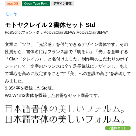
新着一覧
macOS
Open Type Font
デザイン書体
明朝体
角ゴシック
モトヤ
丸ゴシック
楷書体
モトヤクレイル２書体セット Std
カート
0
宋朝体
清朝体
PostScriptフォント名：
MotoyaClairStd-W2,MotoyaClairStd-W4
教科書体
行書体
文章に「ツヤ」「光沢感」を付与できるデザイン書体です。その
マイページ
性質から、書体名にはフランス語で「明るい」「光」を意味する
草書体
勘亭流
「Clair（クレイル）」と名付けました。制作時のこだわりのポイ
お気に入り
ントとして、文字のハランスは全て足長気味にデザインし、あえ
江戸文字
デザイン毛筆
て重心を高めに設定することで“「美」への意識の高さ”を表現して
みました。
すべてを表示
ご利用ガイド
9,354字を収録したStd版。
W2,W4の2書体を収録したお得なセット商品です。
太さ・ウェイト
よくあるご質問
お問い合わせ
セット or 単体