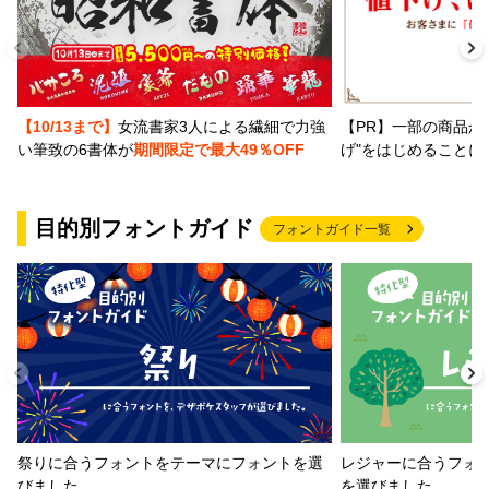
【PR】一部の商品か
【10/13まで】
女流書家3人による繊細で力強
げ"をはじめることに
い筆致の6書体が
期間限定で最大49％OFF
目的別フォントガイド
フォントガイド一覧
祭りに合うフォントをテーマにフォントを選
レジャーに合うフォ
びました
を選びました