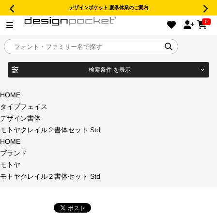
デザインポケット 夏季休業のご案内
0
検索条件
を表示
目的別フォントガイド
ブランド
HOME
タイプフェイス
特集
デザイン書体
モトヤクレイル２書体セット Std
商品名
おすすめ
HOME
ブランド
年間ライセンス商品
モトヤ
フォント形式
モトヤクレイル２書体セット Std
キャンペーン一覧
タイプフェイス