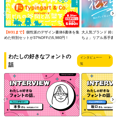
【8/31まで】
個性派のデザイン書体6書体を集
大人気ブランド 鈴木
めた特別セットが37%OFFの5,980円！
ちょ」リアル系手書
わたしの好きなフォントの
インタビュー一
話
覧