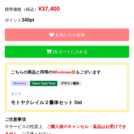
¥37,400
標準価格（税込）
文字種類
340pt
ポイント
お気に入り追加
価格帯
〜
DLカートに入れる
リセット
検索
こちらの商品と同等の
Windows
版
もございます
Windows
Open Type Font
デザイン書体
モトヤ
モトヤクレイル２書体セット Std
ご注意事項
※サービスの性質上、
ご購入後のキャンセル・返品はお受けでき
ません。
ご了承ください。