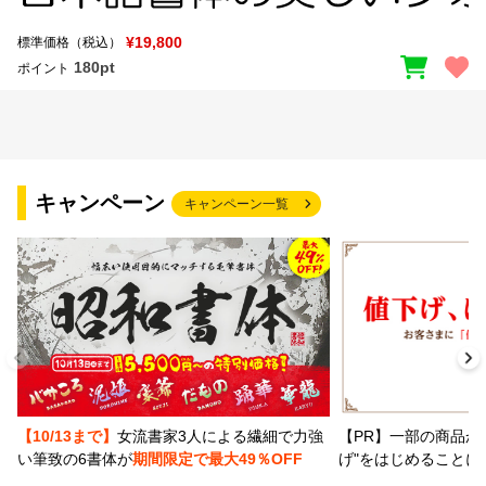
¥19,800
標準価格（税込）
180pt
ポイント
キャンペーン
キャンペーン一覧
【PR】一部の商品か
【10/13まで】
女流書家3人による繊細で力強
げ"をはじめることに
い筆致の6書体が
期間限定で最大49％OFF