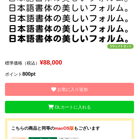
文字種類
価格帯
〜
¥88,000
標準価格（税込）
リセット
検索
800pt
ポイント
お気に入り追加
DLカートに入れる
こちらの商品と同等の
macOS
版
もございます