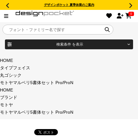
デザインポケット 夏季休業のご案内
0
検索条件
を表示
目的別フォントガイド
ブランド
HOME
タイプフェイス
特集
丸ゴシック
モトヤマルベリ5書体セット Pro/ProN
商品名
おすすめ
HOME
ブランド
年間ライセンス商品
モトヤ
フォント形式
モトヤマルベリ5書体セット Pro/ProN
キャンペーン一覧
タイプフェイス