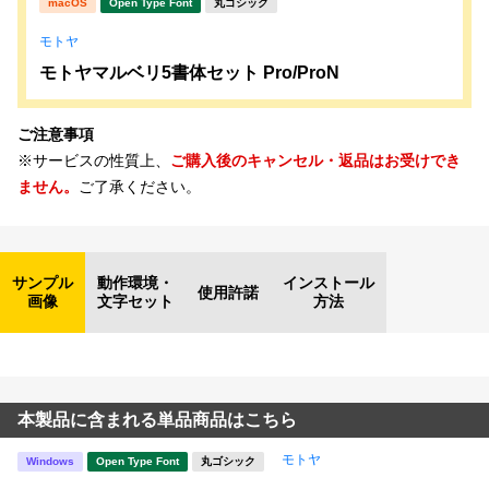
macOS
Open Type Font
丸ゴシック
モトヤ
モトヤマルベリ5書体セット Pro/ProN
ご注意事項
※サービスの性質上、
ご購入後のキャンセル・返品はお受けでき
ません。
ご了承ください。
サンプル
動作環境・
インストール
使用許諾
画像
文字セット
方法
本製品に含まれる単品商品はこちら
モトヤ
Windows
Open Type Font
丸ゴシック