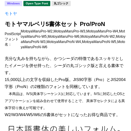
新着一覧
Windows
Open Type Font
丸ゴシック
明朝体
角ゴシック
モトヤ
丸ゴシック
楷書体
モトヤマルベリ5書体セット Pro/ProN
カート
0
宋朝体
清朝体
MotoyaMaruPro-W2,MotoyaMaruPro-W3,MotoyaMaruPro-W4,Mot
PostScript
oyaMaruPro-W5,MotoyaMaruPro-W6,MotoyaMaruProN-W2,Motoy
フォント
教科書体
行書体
aMaruProN-W3,MotoyaMaruProN-W4,MotoyaMaruProN-W5,Moto
名：
マイページ
yaMaruProN-W6
草書体
勘亭流
充分な丸みを持ちながら、かつシーダの特徴であるスッキリとし
お気に入り
江戸文字
デザイン毛筆
たイメージを併せ持った、シーダの丸ゴシック版と言える書体で
す。
すべてを表示
ご利用ガイド
15,000以上の文字を収録したPro版。JIS90字形（Pro）とJIS2004
字形（ProN）の2種類のフォントを同梱しています。
本商品は、IVS(異体字シーケンス)に対応しています。IVSに対応したOSと
太さ・ウェイト
よくあるご質問
アプリケーションを組み合わせて使用することで、 異体字セレクタによる異
体字切り換えが可能です。
お問い合わせ
W2/W3/W4/W5/W6の5書体がセットになったお得な商品です。
セット or 単体