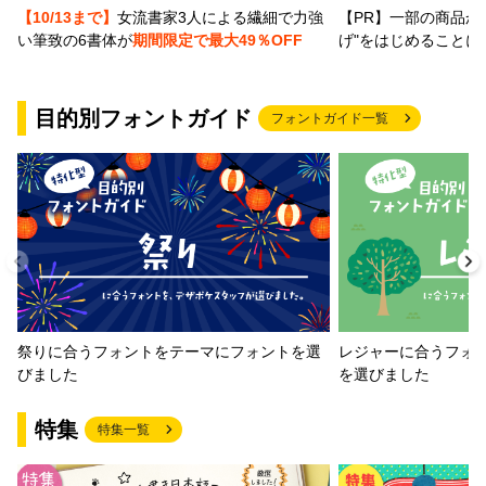
【PR】一部の商品か
【10/13まで】
女流書家3人による繊細で力強
げ"をはじめることに
い筆致の6書体が
期間限定で最大49％OFF
目的別フォントガイド
フォントガイド一覧
祭りに合うフォントをテーマにフォントを選
レジャーに合うフォ
びました
を選びました
特集
特集一覧