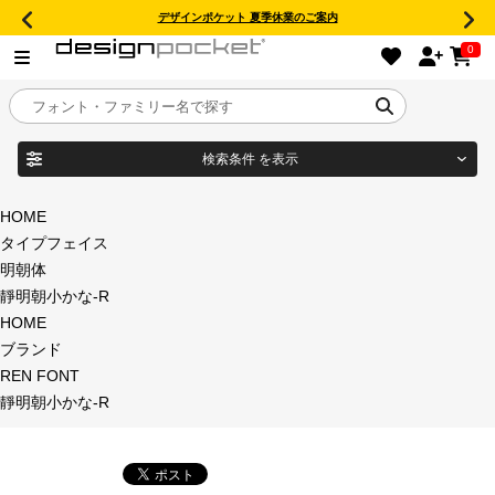
デザインポケット 夏季休業のご案内
0
検索条件
を表示
目的別フォントガイド
ブランド
HOME
タイプフェイス
特集
明朝体
靜明朝小かな-R
商品名
おすすめ
HOME
ブランド
年間ライセンス商品
REN FONT
フォント形式
靜明朝小かな-R
キャンペーン一覧
タイプフェイス