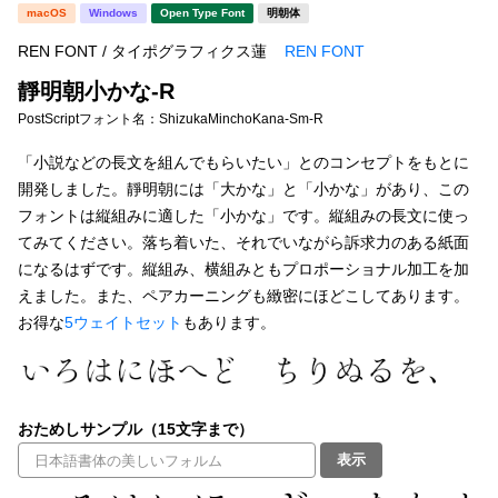
新着一覧
macOS
Windows
Open Type Font
明朝体
明朝体
角ゴシック
REN FONT / タイポグラフィクス蓮
REN FONT
丸ゴシック
楷書体
靜明朝小かな-R
カート
0
宋朝体
清朝体
PostScriptフォント名：
ShizukaMinchoKana-Sm-R
教科書体
行書体
「小説などの長文を組んでもらいたい」とのコンセプトをもとに
マイページ
開発しました。靜明朝には「大かな」と「小かな」があり、この
草書体
勘亭流
フォントは縦組みに適した「小かな」です。縦組みの長文に使っ
お気に入り
てみてください。落ち着いた、それでいながら訴求力のある紙面
江戸文字
デザイン毛筆
になるはずです。縦組み、横組みともプロポーショナル加工を加
えました。また、ペアカーニングも緻密にほどこしてあります。
すべてを表示
ご利用ガイド
お得な
5ウェイトセット
もあります。
太さ・ウェイト
よくあるご質問
おためしサンプル（15文字まで）
お問い合わせ
セット or 単体
表示