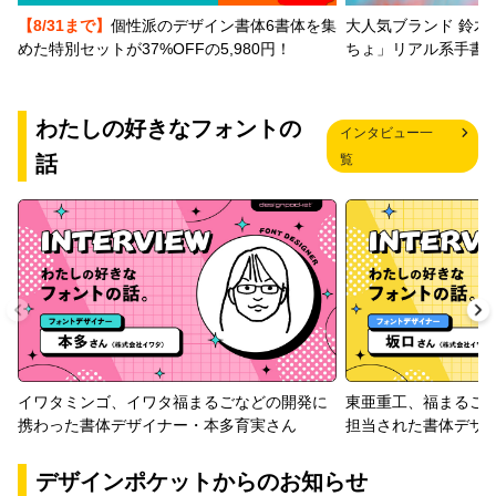
【8/31まで】
個性派のデザイン書体6書体を集
大人気ブランド 鈴木
めた特別セットが37%OFFの5,980円！
ちょ」リアル系手書
わたしの好きなフォントの
インタビュー一
話
覧
イワタミンゴ、イワタ福まるごなどの開発に
東亜重工、福まるご
携わった書体デザイナー・本多育実さん
担当された書体デザ
デザインポケットからのお知らせ