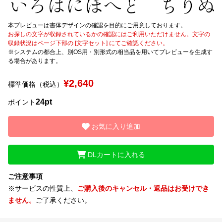
文字種類
本プレビューは書体デザインの確認を目的にご用意しております。
お探しの文字が収録されているかの確認にはご利用いただけません。文字の
収録状況はページ下部の [文字セット] にてご確認ください。
※システムの都合上、別OS用・別形式の相当品を用いてプレビューを生成す
る場合があります。
価格帯
〜
¥2,640
標準価格（税込）
24pt
ポイント
リセット
検索
お気に入り追加
DLカートに入れる
ご注意事項
※サービスの性質上、
ご購入後のキャンセル・返品はお受けでき
ません。
ご了承ください。