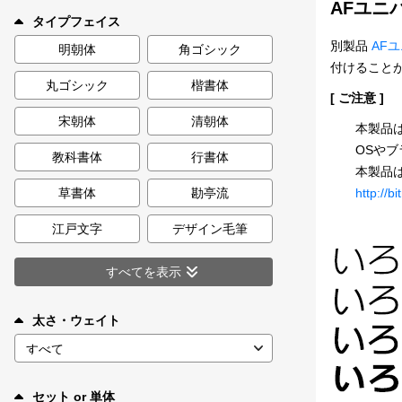
AFユニ
新着一覧
タイプフェイス
別製品
AF
明朝体
角ゴシック
付けること
丸ゴシック
楷書体
カート
0
[ ご注意 ]
宋朝体
清朝体
本製品は
マイページ
OSや
教科書体
行書体
本製品
http://
お気に入り
草書体
勘亭流
江戸文字
デザイン毛筆
ご利用ガイド
すべてを表示
よくあるご質問
太さ・ウェイト
お問い合わせ
セット or 単体