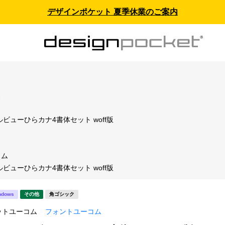
デザインポケット 夏季休業のご案内
ス
ビューひらカナ4書体セット woff版
コム
ビューひらカナ4書体セット woff版
ndows
その他
角ゴシック
ットユーコム
フォントユーコム