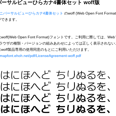
バーサルビューひらカナ4書体セット woff版
ユニバーサルビューひらカナ4書体セット
のwoff (Web Open Fon
ができます。
woff(Web Open Font Format)フォントです。ご利用に際しては
ブラウザの種類・バージョンの組みあわせによっては正しく表示されない
はwoff製品専用の使用同意のもとにご利用いただけます。
bitmapfont.ehoh.net/pdf/LicenseAgreement-woff.pdf