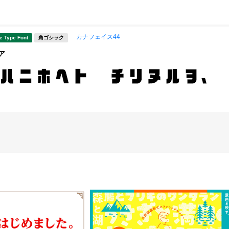
カナフェイス44
e Type Font
角ゴシック
ア