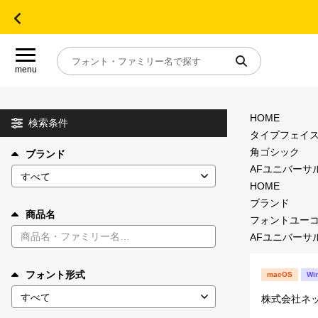
menu
HOME
目的別フォントガイド
検索条件
タイプフェイ
角ゴシック
ブランド
特集
AFユニバーサル
HOME
おすすめ
ブランド
商品名
フォントユー
AFユニバーサル
年間ライセンス商品
フォント形式
macOS
Wi
キャンペーン一覧
株式会社ネ