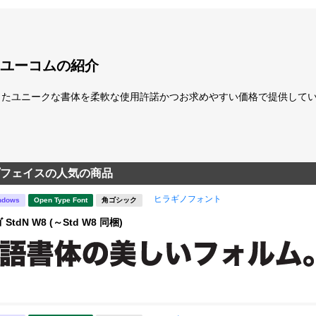
ユーコムの紹介
たユニークな書体を柔軟な使用許諾かつお求めやすい価格で提供している「fo
フェイスの人気の商品
ヒラギノフォント
ndows
Open Type Font
角ゴシック
tdN W8 (～Std W8 同梱)