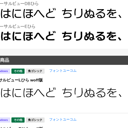
商品
フォントユーコム
ndows
その他
角ゴシック
サルビューLひら woff版
フォントユーコム
ndows
その他
角ゴシック