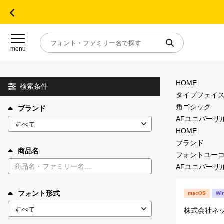
menu
HOME
目的別フォントガイド
検索条件
タイプフェイ
角ゴシック
ブランド
特集
AFユニバーサル
HOME
おすすめ
ブランド
商品名
フォントユー
AFユニバーサル
年間ライセンス商品
フォント形式
macOS
Wi
キャンペーン一覧
株式会社ネ