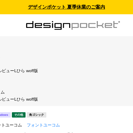
デザインポケット 夏季休業のご案内
ス
ビューLひら woff版
コム
ビューLひら woff版
ndows
その他
角ゴシック
ットユーコム
フォントユーコム