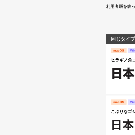
利用者層を絞っ
同じタイプ
macOS
Wi
ヒラギノ角ゴ S
macOS
Wi
こぶりなゴシック