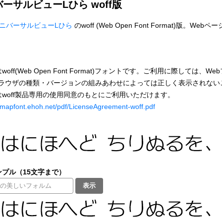
バーサルビューLひら woff版
ユニバーサルビューLひら
のwoff (Web Open Font Format)
woff(Web Open Font Format)フォントです。ご利用に際しては
ブラウザの種類・バージョンの組みあわせによっては正しく表示されない
はwoff製品専用の使用同意のもとにご利用いただけます。
bitmapfont.ehoh.net/pdf/LicenseAgreement-woff.pdf
プル（15文字まで）
表示