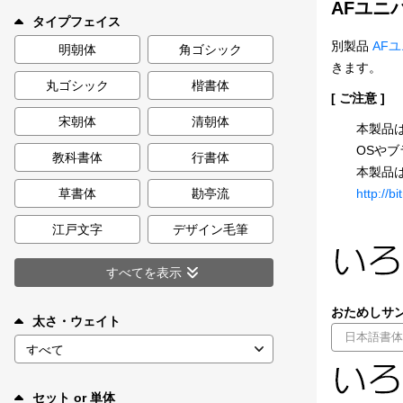
AFユニ
新着一覧
タイプフェイス
別製品
AF
明朝体
角ゴシック
きます。
丸ゴシック
楷書体
カート
0
[ ご注意 ]
宋朝体
清朝体
本製品は
マイページ
OSや
教科書体
行書体
本製品
http://
お気に入り
草書体
勘亭流
江戸文字
デザイン毛筆
ご利用ガイド
すべてを表示
よくあるご質問
おためしサン
太さ・ウェイト
お問い合わせ
セット or 単体