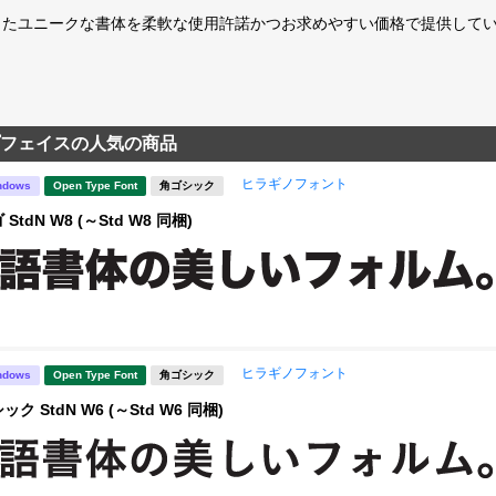
たユニークな書体を柔軟な使用許諾かつお求めやすい価格で提供している「fo
フェイスの人気の商品
ヒラギノフォント
ndows
Open Type Font
角ゴシック
tdN W8 (～Std W8 同梱)
ヒラギノフォント
ndows
Open Type Font
角ゴシック
 StdN W6 (～Std W6 同梱)