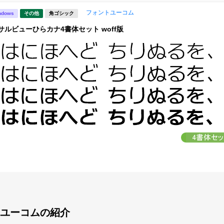
フォントユーコム
ndows
その他
角ゴシック
サルビューひらカナ4書体セット woff版
ユーコムの紹介