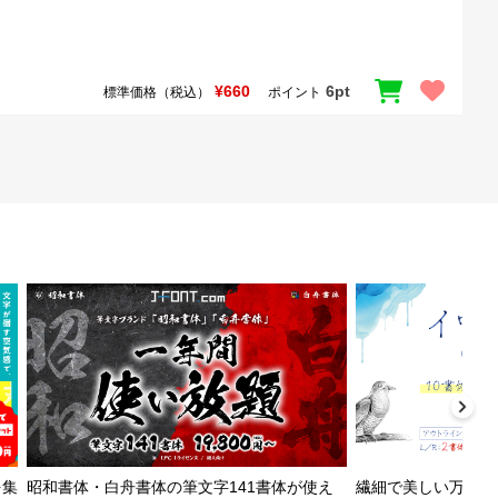
¥660
6pt
標準価格（税込）
ポイント
を集
昭和書体・白舟書体の筆文字141書体が使え
繊細で美しい万年筆