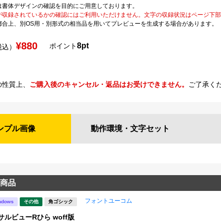
は書体デザインの確認を目的にご用意しております。
が収録されているかの確認にはご利用いただけません。文字の収録状況はページ下部の 
都合上、別OS用・別形式の相当品を用いてプレビューを生成する場合があります。
¥880
8pt
ポイント
税込）
の性質上、
ご購入後のキャンセル・返品はお受けできません。
ご了承く
ンプル
画像
動作環境・
文字セット
商品
フォントユーコム
ndows
その他
角ゴシック
サルビューRひら woff版