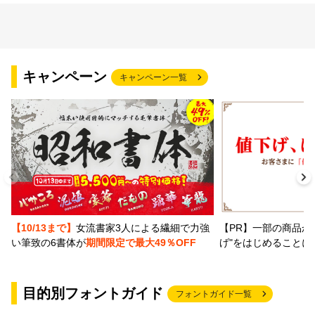
キャンペーン
キャンペーン一覧
【PR】一部の商品か
【10/13まで】
女流書家3人による繊細で力強
げ"をはじめることに
い筆致の6書体が
期間限定で最大49％OFF
目的別フォントガイド
フォントガイド一覧