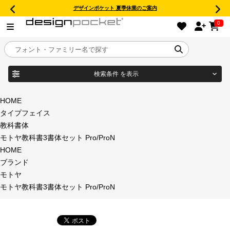
デザインポケット 夏季休業のご案内
0
検索条件
を表示
目的別フォントガイド
ブランド
HOME
タイプフェイス
特集
教科書体
モトヤ教科書3書体セット Pro/ProN
商品名
おすすめ
HOME
ブランド
年間ライセンス商品
モトヤ
フォント形式
モトヤ教科書3書体セット Pro/ProN
キャンペーン一覧
タイプフェイス