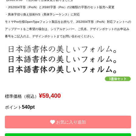
・JIS2004字形（ProN）とJIS90字形（Pro）の2種類の字形のセット販売へ変更
文字種類
・異体字切り換え技術IVS（異体字シーケンス）に対応
モトヤPro仕様OpenTypeフォント製品をお持ちで、JIS2004字形（ProN）対応フォントへの
アップデートをご希望の場合は、シリアルナンバー、ご氏名、デザインポケットのお申込み
番号をご記入の上、デザインポケットまでお問い合わせください。
価格帯
〜
リセット
検索
¥59,400
標準価格（税込）
540pt
ポイント
お気に入り追加