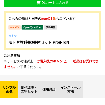
DLカートに入れる
こちらの商品と同等の
macOS
版
もございます
macOS
Open Type Font
教科書体
モトヤ
モトヤ教科書3書体セット Pro/ProN
ご注意事項
※サービスの性質上、
ご購入後のキャンセル・返品はお受けでき
ません。
ご了承ください。
サンプル
動作環境・
インストール
使用許諾
画像
文字セット
方法