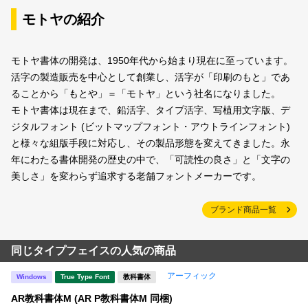
モトヤの紹介
モトヤ書体の開発は、1950年代から始まり現在に至っています。
活字の製造販売を中心として創業し、活字が「印刷のもと」であ
ることから「もとや」＝「モトヤ」という社名になりました。
モトヤ書体は現在まで、鉛活字、タイプ活字、写植用文字版、デ
ジタルフォント (ビットマップフォント・アウトラインフォント)
と様々な組版手段に対応し、その製品形態を変えてきました。永
年にわたる書体開発の歴史の中で、「可読性の良さ」と「文字の
美しさ」を変わらず追求する老舗フォントメーカーです。
ブランド商品一覧
同じタイプフェイスの人気の商品
アーフィック
Windows
True Type Font
教科書体
AR教科書体M (AR P教科書体M 同梱)