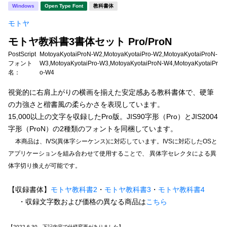
新着一覧
Windows
Open Type Font
教科書体
明朝体
角ゴシック
モトヤ
丸ゴシック
楷書体
モトヤ教科書3書体セット Pro/ProN
カート
0
宋朝体
清朝体
PostScript
MotoyaKyotaiProN-W2,MotoyaKyotaiPro-W2,MotoyaKyotaiProN-
フォント
W3,MotoyaKyotaiPro-W3,MotoyaKyotaiProN-W4,MotoyaKyotaiPr
教科書体
行書体
名：
o-W4
マイページ
視覚的に右肩上がりの横画を揃えた安定感ある教科書体で、硬筆
草書体
勘亭流
の力強さと楷書風の柔らかさを表現しています。
お気に入り
江戸文字
デザイン毛筆
15,000以上の文字を収録したPro版。JIS90字形（Pro）とJIS2004
字形（ProN）の2種類のフォントを同梱しています。
すべてを表示
ご利用ガイド
本商品は、IVS(異体字シーケンス)に対応しています。IVSに対応したOSと
アプリケーションを組み合わせて使用することで、 異体字セレクタによる異
太さ・ウェイト
体字切り換えが可能です。
よくあるご質問
【収録書体】
モトヤ教科書2
・
モトヤ教科書3
・
モトヤ教科書4
お問い合わせ
・収録文字数および価格の異なる商品は
こちら
セット or 単体
【2022.6.30 下記内容で仕様変更がありました】