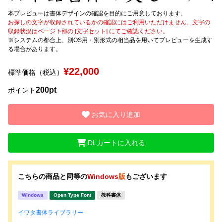
本プレビューは書体デザインの確認を目的にご用意しております。
文字種類
お探しの文字が収録されているかの確認にはご利用いただけません。文字の
収録状況はページ下部の [文字セット] にてご確認ください。
※システムの都合上、別OS用・別形式の相当品を用いてプレビューを生成す
る場合があります。
価格帯
¥22,000
標準価格（税込）
〜
200pt
ポイント
リセット
検索
お気に入り追加
DLカートに入れる
こちらの商品と同等の
Windows
版
もございます
Windows
Open Type Font
教科書体
イワタ書体ライブラリー