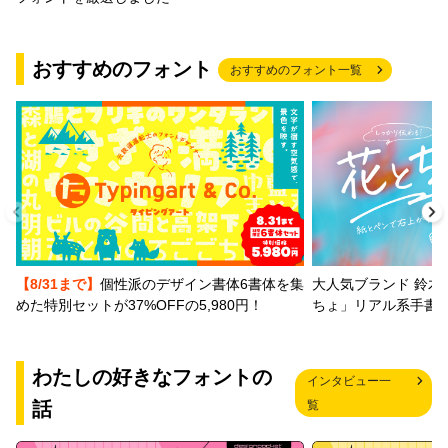
おすすめのフォント
おすすめのフォント一覧
【8/31まで】
個性派のデザイン書体6書体を集
大人気ブランド 鈴木
めた特別セットが37%OFFの5,980円！
ちょ」リアル系手書
わたしの好きなフォントの
インタビュー一
話
覧