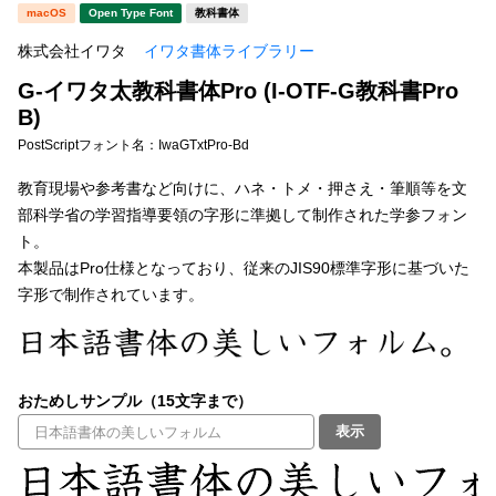
新着一覧
macOS
Open Type Font
教科書体
明朝体
角ゴシック
株式会社イワタ
イワタ書体ライブラリー
丸ゴシック
楷書体
G-イワタ太教科書体Pro (I-OTF-G教科書Pro
カート
0
宋朝体
清朝体
B)
PostScriptフォント名：
IwaGTxtPro-Bd
教科書体
行書体
マイページ
教育現場や参考書など向けに、ハネ・トメ・押さえ・筆順等を文
草書体
勘亭流
部科学省の学習指導要領の字形に準拠して制作された学参フォン
お気に入り
ト。
江戸文字
デザイン毛筆
本製品はPro仕様となっており、従来のJIS90標準字形に基づいた
字形で制作されています。
すべてを表示
ご利用ガイド
太さ・ウェイト
よくあるご質問
おためしサンプル（15文字まで）
お問い合わせ
表示
セット or 単体