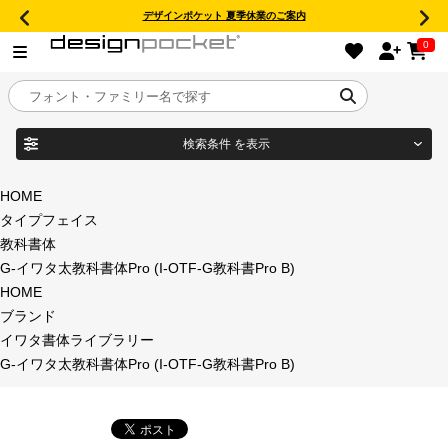
デザインポケット 夏季休業のご案内
0
検索条件
を表示
目的別フォントガイド
ブランド
HOME
タイプフェイス
特集
教科書体
G-イワタ太教科書体Pro (I-OTF-G教科書Pro B)
商品名
おすすめ
HOME
ブランド
年間ライセンス商品
イワタ書体ライブラリー
フォント形式
G-イワタ太教科書体Pro (I-OTF-G教科書Pro B)
キャンペーン一覧
タイプフェイス