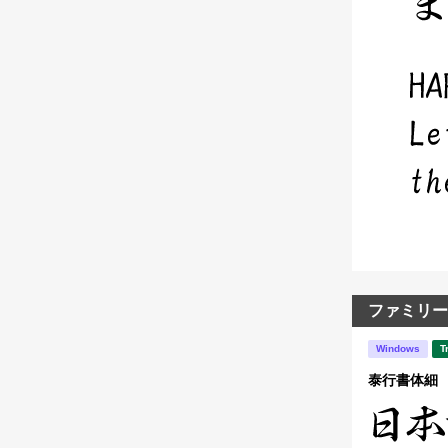
ファミリー
Windows
T
泰行書体細