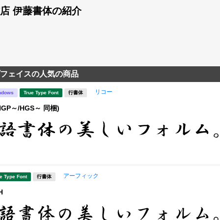
店 伊藤書体の紹介
フェイスの人気の商品
リコー
ndows
True Type Font
行書体
HGP～/HGS～ 同梱)
アーフィック
e Type Font
行書体
H