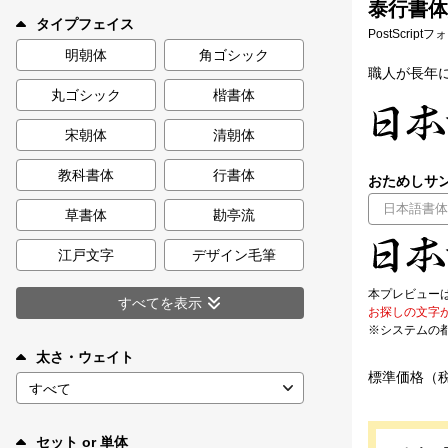
泰行書体
新着一覧
タイプフェイス
PostScript
明朝体
角ゴシック
職人が長年
丸ゴシック
楷書体
カート
0
宋朝体
清朝体
マイページ
教科書体
行書体
おためしサン
お気に入り
草書体
勘亭流
江戸文字
デザイン毛筆
ご利用ガイド
本プレビュー
すべてを表示
お探しの文字
※システムの
よくあるご質問
太さ・ウェイト
標準価格（
お問い合わせ
セット or 単体