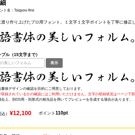
細
フォント名：
Taigyou-fine
に渡り作り上げたプロ用フォント。１文字１文字ポイントを丁寧に修正
プル（15文字まで）
表示
は書体デザインの確認を目的にご用意しております。
が収録されているかの確認にはご利用いただけません。文字の収録状況はページ下部の 
都合上、別OS用・別形式の相当品を用いてプレビューを生成する場合があります。
¥12,100
110pt
ポイント
税込）