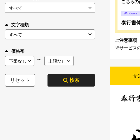
こちらの
Windows
泰行書
文字種類
ご注意事項
※サービス
価格帯
〜
サ
リセット
検索