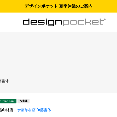
デザインポケット 夏季休業のご案内
ス
藤書体
e Type Font
行書体
藤印材店
伊藤印材店 伊藤書体