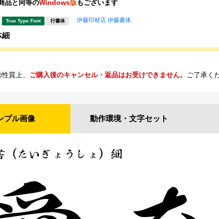
商品と同等の
Windows
版
もございます
伊藤印材店 伊藤書体
True Type Font
行書体
体細
の性質上、
ご購入後のキャンセル・返品はお受けできません。
ご了承く
ンプル
画像
動作環境・
文字セット