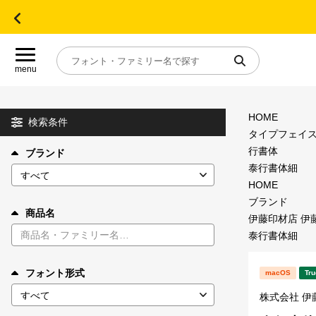
menu
HOME
目的別フォントガイド
検索条件
タイプフェイ
行書体
ブランド
特集
泰行書体細
HOME
おすすめ
ブランド
商品名
伊藤印材店 伊
泰行書体細
年間ライセンス商品
フォント形式
macOS
Tru
キャンペーン一覧
株式会社 伊