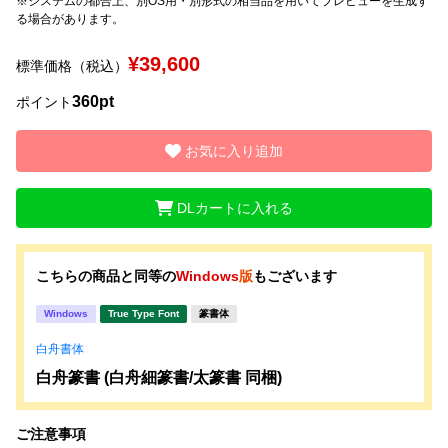
※システムの都合上、別OS用・別形式の相当品を用いてプレビューを生成す
る場合があります。
¥39,600
標準価格（税込）
360pt
ポイント
お気に入り追加
DLカートに入れる
こちらの商品と同等の
Windows
版
もございます
Windows
True Type Font
篆書体
白舟書体
白舟篆書 (白舟細篆書/太篆書 同梱)
ご注意事項