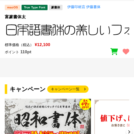
伊藤印材店 伊藤書体
macOS
True Type Font
篆書体
富篆書体太
¥12,100
標準価格（税込）
110pt
ポイント
キャンペーン
キャンペーン一覧