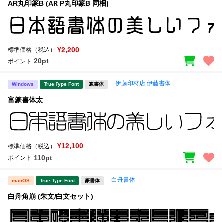
AR丸印篆B (AR P丸印篆B 同梱)
¥2,200
標準価格（税込）
20pt
ポイント
伊藤印材店 伊藤書体
Windows
True Type Font
篆書体
富篆書体太
¥12,100
標準価格（税込）
110pt
ポイント
白舟書体
macOS
True Type Font
篆書体
白舟角崩 (朱文/白文セット)