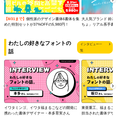
【8/31まで】
個性派のデザイン書体6書体を集
大人気ブランド 鈴木
めた特別セットが37%OFFの5,980円！
ちょ」リアル系手書
わたしの好きなフォントの
インタビュー一
話
覧
イワタミンゴ、イワタ福まるごなどの開発に
東亜重工、福まるご
携わった書体デザイナー・本多育実さん
担当された書体デザ