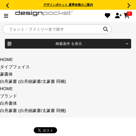
デザインポケット 夏季休業のご案内
0
検索条件
を表示
目的別フォントガイド
ブランド
HOME
タイプフェイス
特集
篆書体
白舟篆書 (白舟細篆書/太篆書 同梱)
商品名
おすすめ
HOME
ブランド
年間ライセンス商品
白舟書体
フォント形式
白舟篆書 (白舟細篆書/太篆書 同梱)
キャンペーン一覧
タイプフェイス