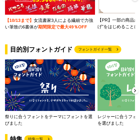
【PR】一部の商品か
【10/13まで】
女流書家3人による繊細で力強
げ"をはじめることに
い筆致の6書体が
期間限定で最大49％OFF
目的別フォントガイド
フォントガイド一覧
祭りに合うフォントをテーマにフォントを選
レジャーに合うフォ
びました
を選びました
特集
特集一覧