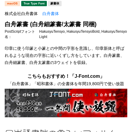
新着一覧
macOS
True Type Font
篆書体
明朝体
角ゴシック
株式会社白舟書体
白舟書体
丸ゴシック
楷書体
白舟篆書 (白舟細篆書/太篆書 同梱)
カート
0
宋朝体
清朝体
PostScriptフォント
HakusyuTensyo, HakusyuTensyoBold, HakusyuTensyo
名：
Light
教科書体
行書体
マイページ
印章に使う印篆と小篆との中間の字形を意識し、印章新体と呼ば
草書体
勘亭流
れるような現在の字形に近いくずし方をしています。白舟篆書、
白舟細篆書、白舟太篆書の3ウェイトを収録。
お気に入り
江戸文字
デザイン毛筆
こちらもおすすめ！「J-Font.com」
すべてを表示
ご利用ガイド
「白舟書体」「昭和書体」の全書体を年間19,800円で使い放題
太さ・ウェイト
よくあるご質問
お問い合わせ
セット or 単体