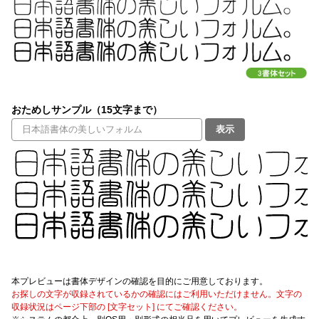
文字種類
価格帯
おためしサンプル（15文字まで）
〜
表示
リセット
検索
本プレビューは書体デザインの確認を目的にご用意しております。
お探しの文字が収録されているかの確認にはご利用いただけません。文字の
収録状況はページ下部の [文字セット] にてご確認ください。