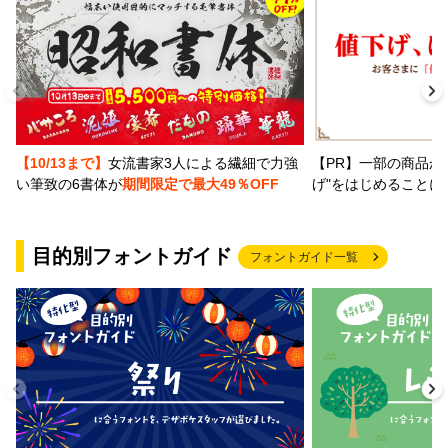
【PR】一部の商品か
【10/13まで】
女流書家3人による繊細で力強
げ"をはじめることに
い筆致の6書体が
期間限定で最大49％OFF
目的別フォントガイド
フォントガイド一覧