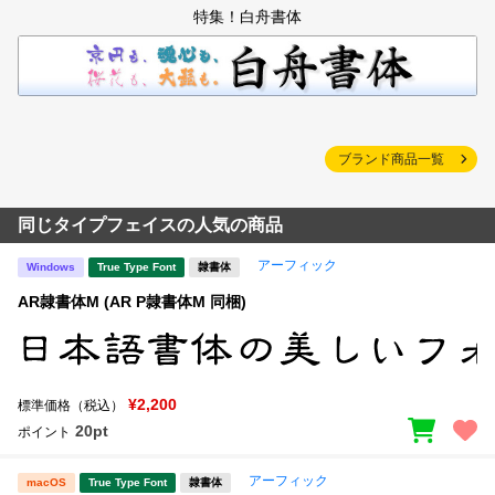
特集！白舟書体
ブランド商品一覧
同じタイプフェイスの人気の商品
アーフィック
Windows
True Type Font
隷書体
AR隷書体M (AR P隷書体M 同梱)
¥2,200
標準価格（税込）
20pt
ポイント
アーフィック
macOS
True Type Font
隷書体