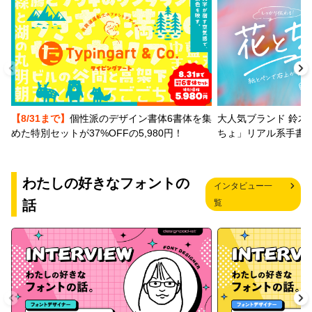
【8/31まで】
個性派のデザイン書体6書体を集
大人気ブランド 鈴木
めた特別セットが37%OFFの5,980円！
ちょ」リアル系手書
わたしの好きなフォントの
インタビュー一
話
覧