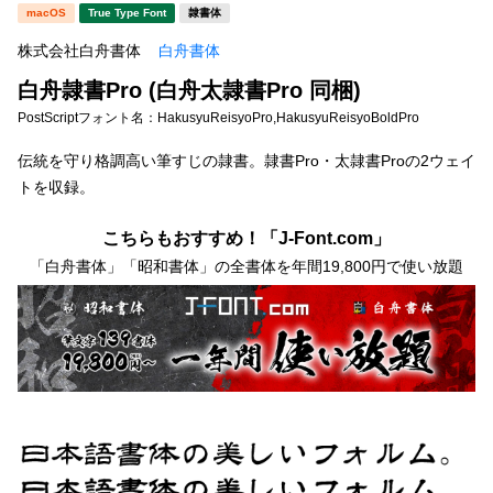
新着一覧
macOS
True Type Font
隷書体
明朝体
角ゴシック
株式会社白舟書体
白舟書体
丸ゴシック
楷書体
白舟隷書Pro (白舟太隷書Pro 同梱)
カート
0
宋朝体
清朝体
PostScriptフォント名：
HakusyuReisyoPro,HakusyuReisyoBoldPro
教科書体
行書体
伝統を守り格調高い筆すじの隷書。隷書Pro・太隷書Proの2ウェイ
マイページ
トを収録。
草書体
勘亭流
お気に入り
こちらもおすすめ！「J-Font.com」
江戸文字
デザイン毛筆
「白舟書体」「昭和書体」の全書体を年間19,800円で使い放題
すべてを表示
ご利用ガイド
太さ・ウェイト
よくあるご質問
お問い合わせ
セット or 単体