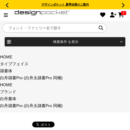
デザインポケット 夏季休業のご案内
0
検索条件
を表示
目的別フォントガイド
ブランド
HOME
タイプフェイス
特集
隷書体
白舟隷書Pro (白舟太隷書Pro 同梱)
商品名
おすすめ
HOME
ブランド
年間ライセンス商品
白舟書体
フォント形式
白舟隷書Pro (白舟太隷書Pro 同梱)
キャンペーン一覧
タイプフェイス