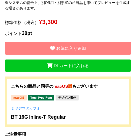
※システムの都合上、別OS用・別形式の相当品を用いてプレビューを生成す
る場合があります。
文字種類
¥3,300
標準価格（税込）
30pt
ポイント
価格帯
〜
お気に入り追加
DLカートに入れる
リセット
検索
こちらの商品と同等の
macOS
版
もございます
macOS
True Type Font
デザイン書体
ミヤヂマタカフミ
BT 16G Inline-T Regular
ご注意事項