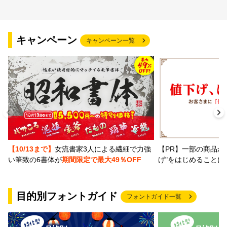
キャンペーン
キャンペーン一覧
【PR】一部の商品か
【10/13まで】
女流書家3人による繊細で力強
げ"をはじめることに
い筆致の6書体が
期間限定で最大49％OFF
目的別フォントガイド
フォントガイド一覧