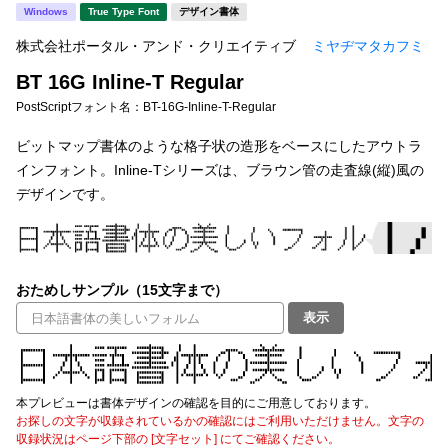
新着一覧
Windows
True Type Font
デザイン書体
明朝体
角ゴシック
株式会社ポータル・アンド・クリエイティブ
ミヤヂマタカフミ
丸ゴシック
楷書体
BT 16G Inline-T Regular
カート
0
宋朝体
清朝体
PostScriptフォント名：
BT-16G-Inline-T-Regular
教科書体
行書体
ビットマップ書体のような格子状の造形をベースにしたアウトラ
マイページ
インフォント。Inline-Tシリーズは、ブラウン管の走査線(縦)風の
草書体
勘亭流
デザインです。
お気に入り
江戸文字
デザイン毛筆
すべてを表示
ご利用ガイド
おためしサンプル（15文字まで）
表示
太さ・ウェイト
よくあるご質問
お問い合わせ
本プレビューは書体デザインの確認を目的にご用意しております。
セット or 単体
お探しの文字が収録されているかの確認にはご利用いただけません。文字の
収録状況はページ下部の [文字セット] にてご確認ください。