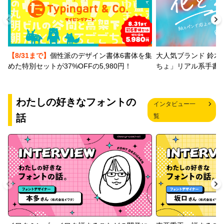
【8/31まで】
個性派のデザイン書体6書体を集
大人気ブランド 鈴木
めた特別セットが37%OFFの5,980円！
ちょ」リアル系手書
わたしの好きなフォントの
インタビュー一
話
覧