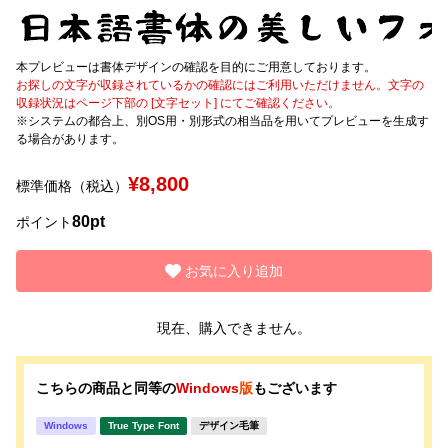
文字種類
本プレビューは書体デザインの確認を目的にご用意しております。
お探しの文字が収録されているかの確認にはご利用いただけません。文字の
収録状況はページ下部の [文字セット] にてご確認ください。
※システムの都合上、別OS用・別形式の相当品を用いてプレビューを生成す
価格帯
る場合があります。
〜
¥8,800
標準価格（税込）
80pt
ポイント
リセット
検索
お気に入り追加
現在、購入できません。
こちらの商品と同等の
Windows
版
もございます
Windows
True Type Font
デザイン毛筆