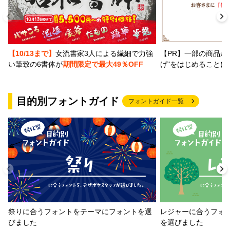
【PR】一部の商品か
【10/13まで】
女流書家3人による繊細で力強
げ"をはじめることに
い筆致の6書体が
期間限定で最大49％OFF
目的別フォントガイド
フォントガイド一覧
祭りに合うフォントをテーマにフォントを選
レジャーに合うフォ
びました
を選びました