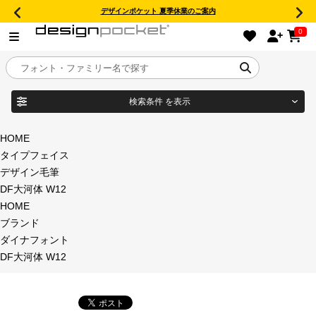
デザインポケット 夏季休業のご案内
0
検索条件
を表示
目的別フォントガイド
ブランド
HOME
タイプフェイス
特集
デザイン毛筆
DF大河体 W12
商品名
おすすめ
HOME
ブランド
年間ライセンス商品
ダイナフォント
フォント形式
DF大河体 W12
キャンペーン一覧
タイプフェイス