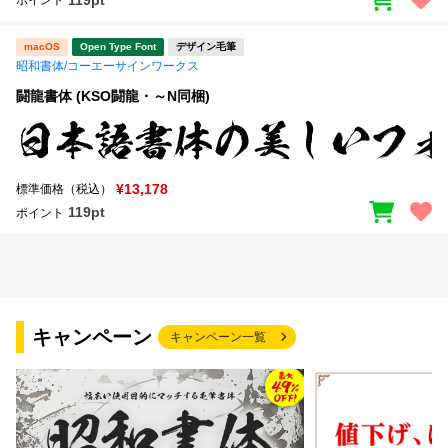
ポイント
macOS
Open Type Font
デザイン毛筆
昭和書体/コーエーサインワークス
闘龍書体 (KSO闘龍・～N同梱)
¥13,178
標準価格（税込）
119pt
ポイント
キャンペーン
キャンペーン一覧