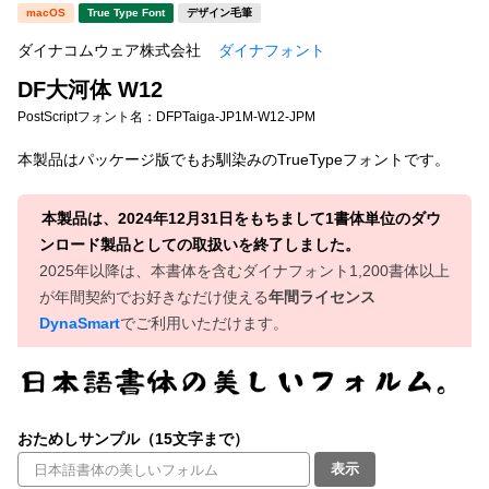
新着一覧
macOS
True Type Font
デザイン毛筆
明朝体
角ゴシック
ダイナコムウェア株式会社
ダイナフォント
丸ゴシック
楷書体
DF大河体 W12
カート
0
宋朝体
清朝体
PostScriptフォント名：
DFPTaiga-JP1M-W12-JPM
教科書体
行書体
本製品はパッケージ版でもお馴染みのTrueTypeフォントです。
マイページ
草書体
勘亭流
本製品は、2024年12月31日をもちまして1書体単位のダウ
お気に入り
江戸文字
デザイン毛筆
ンロード製品としての取扱いを終了しました。
2025年以降は、本書体を含むダイナフォント1,200書体以上
すべてを表示
ご利用ガイド
が年間契約でお好きなだけ使える
年間ライセンス
DynaSmart
でご利用いただけます。
太さ・ウェイト
よくあるご質問
お問い合わせ
おためしサンプル（15文字まで）
セット or 単体
表示