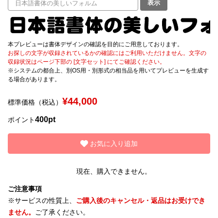
表示
文字種類
本プレビューは書体デザインの確認を目的にご用意しております。
お探しの文字が収録されているかの確認にはご利用いただけません。文字の
収録状況はページ下部の [文字セット] にてご確認ください。
価格帯
※システムの都合上、別OS用・別形式の相当品を用いてプレビューを生成す
〜
る場合があります。
¥44,000
標準価格（税込）
リセット
検索
400pt
ポイント
お気に入り追加
現在、購入できません。
ご注意事項
※サービスの性質上、
ご購入後のキャンセル・返品はお受けでき
ません。
ご了承ください。