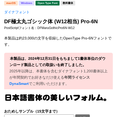
新着一覧
macOS
Windows
Open Type Font
教科書体
明朝体
角ゴシック
ダイナフォント
丸ゴシック
楷書体
DF極太丸ゴシック体 (W12相当) Pro-6N
カート
0
宋朝体
清朝体
PostScriptフォント名：
DFMaruGothicPro6N-W12
教科書体
行書体
本製品は約23,000の文字を収録したOpenType Pro-6Nフォントで
マイページ
す。
草書体
勘亭流
お気に入り
江戸文字
デザイン毛筆
本製品は、2024年12月31日をもちまして1書体単位のダウ
ンロード製品としての取扱いを終了しました。
すべてを表示
ご利用ガイド
2025年以降は、本書体を含むダイナフォント1,200書体以上
が年間契約でお好きなだけ使える
年間ライセンス
DynaSmart
でご利用いただけます。
太さ・ウェイト
よくあるご質問
お問い合わせ
セット or 単体
おためしサンプル（15文字まで）