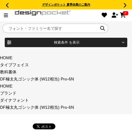
デザインポケット 夏季休業のご案内
0
検索条件
を表示
目的別フォントガイド
ブランド
HOME
タイプフェイス
特集
教科書体
DF極太丸ゴシック体 (W12相当) Pro-6N
商品名
おすすめ
HOME
ブランド
年間ライセンス商品
ダイナフォント
フォント形式
DF極太丸ゴシック体 (W12相当) Pro-6N
キャンペーン一覧
タイプフェイス