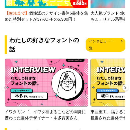
【8/31まで】
個性派のデザイン書体6書体を集
大人気ブランド 鈴木
めた特別セットが37%OFFの5,980円！
ちょ」リアル系手書
わたしの好きなフォントの
インタビュー一
話
覧
イワタミンゴ、イワタ福まるごなどの開発に
東亜重工、福まるご
携わった書体デザイナー・本多育実さん
担当された書体デザ