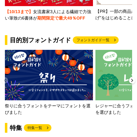
【PR】一部の商品か
【10/13まで】
女流書家3人による繊細で力強
げ"をはじめることに
い筆致の6書体が
期間限定で最大49％OFF
目的別フォントガイド
フォントガイド一覧
祭りに合うフォントをテーマにフォントを選
レジャーに合うフォ
びました
を選びました
特集
特集一覧