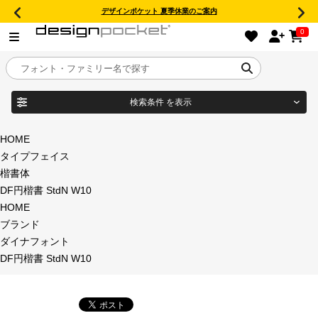
デザインポケット 夏季休業のご案内
0
検索条件
を表示
目的別フォントガイド
ブランド
HOME
タイプフェイス
特集
楷書体
DF円楷書 StdN W10
商品名
おすすめ
HOME
ブランド
年間ライセンス商品
ダイナフォント
フォント形式
DF円楷書 StdN W10
キャンペーン一覧
タイプフェイス