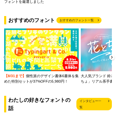
フォントを厳選しました
おすすめのフォント
おすすめのフォント一覧
【8/31まで】
個性派のデザイン書体6書体を集
大人気ブランド 鈴木
めた特別セットが37%OFFの5,980円！
ちょ」リアル系手書
わたしの好きなフォントの
インタビュー一
話
覧