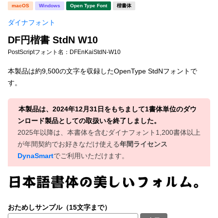
新着一覧
macOS
Windows
Open Type Font
楷書体
明朝体
角ゴシック
ダイナフォント
丸ゴシック
楷書体
DF円楷書 StdN W10
カート
0
宋朝体
清朝体
PostScriptフォント名：
DFEnKaiStdN-W10
教科書体
行書体
本製品は約9,500の文字を収録したOpenType StdNフォントで
マイページ
す。
草書体
勘亭流
お気に入り
江戸文字
デザイン毛筆
本製品は、2024年12月31日をもちまして1書体単位のダウ
ンロード製品としての取扱いを終了しました。
すべてを表示
ご利用ガイド
2025年以降は、本書体を含むダイナフォント1,200書体以上
が年間契約でお好きなだけ使える
年間ライセンス
DynaSmart
でご利用いただけます。
太さ・ウェイト
よくあるご質問
お問い合わせ
セット or 単体
おためしサンプル（15文字まで）