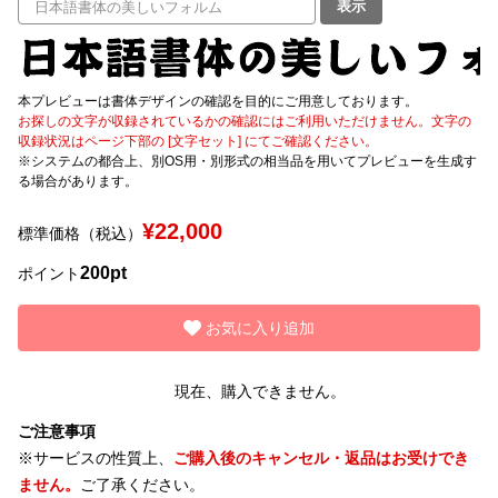
表示
文字種類
本プレビューは書体デザインの確認を目的にご用意しております。
お探しの文字が収録されているかの確認にはご利用いただけません。文字の
収録状況はページ下部の [文字セット] にてご確認ください。
価格帯
※システムの都合上、別OS用・別形式の相当品を用いてプレビューを生成す
〜
る場合があります。
¥22,000
標準価格（税込）
リセット
検索
200pt
ポイント
お気に入り追加
現在、購入できません。
ご注意事項
※サービスの性質上、
ご購入後のキャンセル・返品はお受けでき
ません。
ご了承ください。