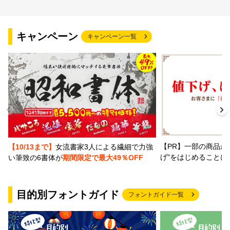
キャンペーン
キャンペーン一覧
【PR】一部の商品か
【10/13まで】
女流書家3人による繊細で力強
げ"をはじめることに
い筆致の6書体が
期間限定で最大49％OFF
目的別フォントガイド
フォントガイド一覧