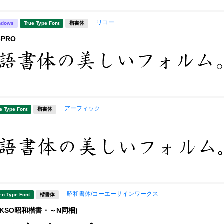
リコー
ndows
True Type Font
楷書体
PRO
アーフィック
e Type Font
楷書体
昭和書体/コーエーサインワークス
en Type Font
楷書体
(KSO昭和楷書・～N同梱)