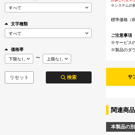
※システムの
標準価格（
文字種類
ご注意事項
※サービス
価格帯
※製品のダ
〜
サ
リセット
検索
関連商品
本製品の別