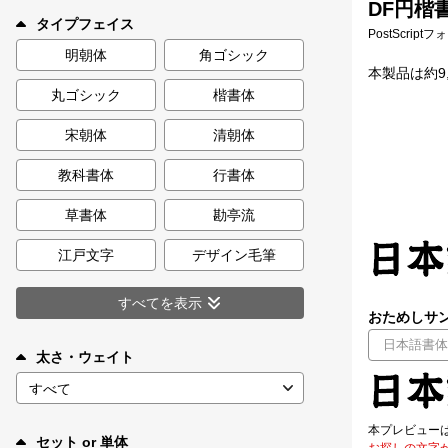
DF円楷書
新着一覧
タイプフェイス
PostScript
明朝体
角ゴシック
本製品は約9,
丸ゴシック
楷書体
カート
0
宋朝体
清朝体
マイページ
教科書体
行書体
お気に入り
草書体
勘亭流
江戸文字
デザイン毛筆
ご利用ガイド
すべてを表示
おためしサン
よくあるご質問
太さ・ウェイト
お問い合わせ
本プレビュー
セット or 単体
お探しの文字