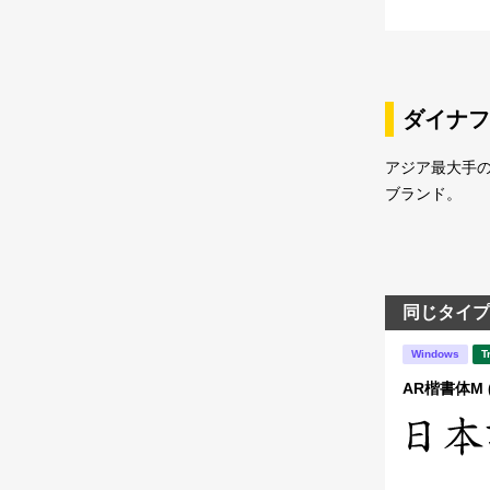
ダイナフ
アジア最大手
ブランド。
同じタイプ
Windows
T
AR楷書体M 