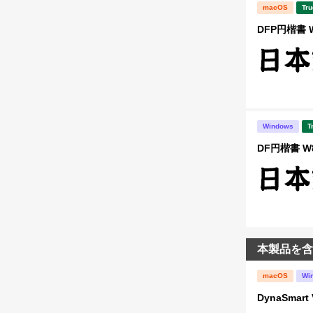
macOS
Tru
DFP円楷書 
Windows
T
DF円楷書 W8
本製品を含
macOS
Wi
DynaSma