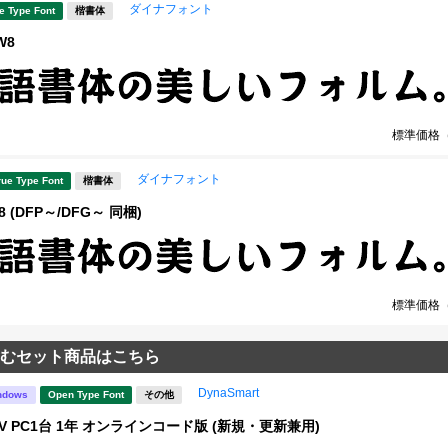
ダイナフォント
e Type Font
楷書体
W8
標準価格
ダイナフォント
rue Type Font
楷書体
 (DFP～/DFG～ 同梱)
標準価格
むセット商品はこちら
DynaSmart
ndows
Open Type Font
その他
rt V PC1台 1年 オンラインコード版 (新規・更新兼用)