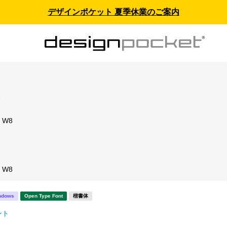
デザインポケット 夏季休業のご案内
ス
 W8
ト
 W8
ndows
Open Type Font
楷書体
ント