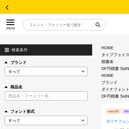
menu
HOME
目的別フォントガイド
検索条件
タイプフェイ
楷書体
ブランド
特集
DF円楷書 StdN
HOME
おすすめ
ブランド
商品名
ダイナフォン
DF円楷書 StdN
年間ライセンス商品
フォント形式
macOS
Wi
キャンペーン一覧
ダイナフォ