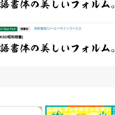
昭和書体/コーエーサインワークス
en Type Font
楷書体
KSO昭和楷書)