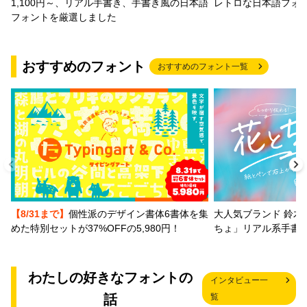
1,100円～、リアル手書き、手書き風の日本語
レトロな日本語フォ
フォントを厳選しました
おすすめのフォント
おすすめのフォント一覧
【8/31まで】
個性派のデザイン書体6書体を集
大人気ブランド 鈴木
めた特別セットが37%OFFの5,980円！
ちょ」リアル系手書
わたしの好きなフォントの
インタビュー一
話
覧