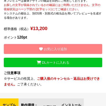
本プレビューは書体デザインの確認を目的にご用意しております。
お探しの文字が収録されているかの確認にはご利用いただけません。文字の
収録状況はページ下部の [文字セット] にてご確認ください。
文字種類
※システムの都合上、別OS用・別形式の相当品を用いてプレビューを生成す
る場合があります。
¥13,200
標準価格（税込）
価格帯
120pt
〜
ポイント
お気に入り追加
リセット
検索
DLカートに入れる
ご注意事項
※サービスの性質上、
ご購入後のキャンセル・返品はお受けでき
ません。
ご了承ください。
サンプル
動作環境・
インストール