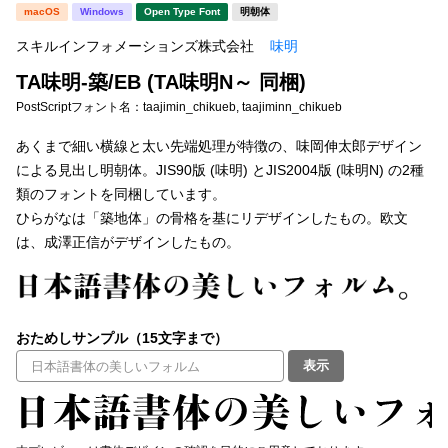
新着一覧
macOS
Windows
Open Type Font
明朝体
明朝体
角ゴシック
スキルインフォメーションズ株式会社
味明
丸ゴシック
楷書体
TA味明-築/EB (TA味明N～ 同梱)
カート
0
宋朝体
清朝体
PostScriptフォント名：
taajimin_chikueb, taajiminn_chikueb
教科書体
行書体
あくまで細い横線と太い先端処理が特徴の、味岡伸太郎デザイン
マイページ
による見出し明朝体。JIS90版 (味明) とJIS2004版 (味明N) の2種
草書体
勘亭流
類のフォントを同梱しています。
お気に入り
ひらがなは「築地体」の骨格を基にリデザインしたもの。欧文
江戸文字
デザイン毛筆
は、成澤正信がデザインしたもの。
すべてを表示
ご利用ガイド
太さ・ウェイト
よくあるご質問
おためしサンプル（15文字まで）
表示
お問い合わせ
セット or 単体