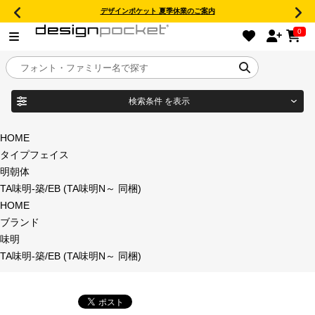
デザインポケット 夏季休業のご案内
0
検索条件
を表示
目的別フォントガイド
ブランド
HOME
タイプフェイス
特集
明朝体
TA味明-築/EB (TA味明N～ 同梱)
商品名
おすすめ
HOME
ブランド
年間ライセンス商品
味明
フォント形式
TA味明-築/EB (TA味明N～ 同梱)
キャンペーン一覧
タイプフェイス