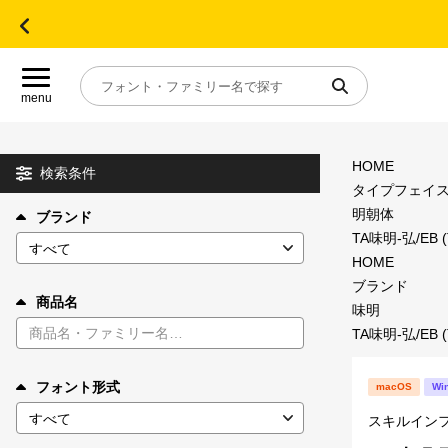
menu
HOME
目的別フォントガイド
検索条件
タイプフェイ
明朝体
ブランド
特集
TA味明-弘/EB 
HOME
おすすめ
ブランド
商品名
味明
TA味明-弘/EB 
年間ライセンス商品
フォント形式
macOS
Wi
キャンペーン一覧
スキルイン