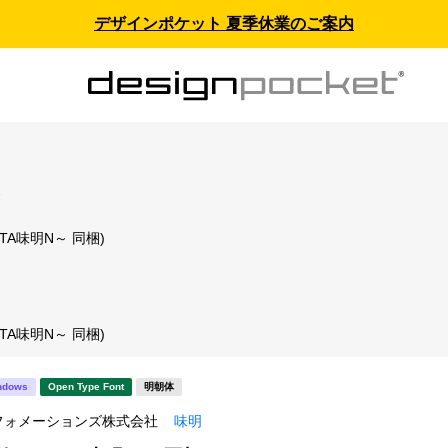
デザインポケット 夏季休業のご案内
ス
(TA味明N～ 同梱)
(TA味明N～ 同梱)
ndows
Open Type Font
明朝体
フォメーションズ株式会社
味明