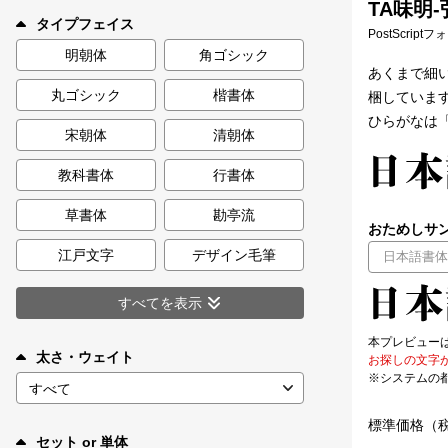
TA味明-
新着一覧
タイプフェイス
PostScript
明朝体
角ゴシック
あくまで細い
丸ゴシック
楷書体
梱していま
カート
0
ひらがなは
宋朝体
清朝体
マイページ
教科書体
行書体
お気に入り
草書体
勘亭流
おためしサン
江戸文字
デザイン毛筆
ご利用ガイド
すべてを表示
よくあるご質問
本プレビュー
太さ・ウェイト
お探しの文字
※システムの
お問い合わせ
標準価格（
セット or 単体