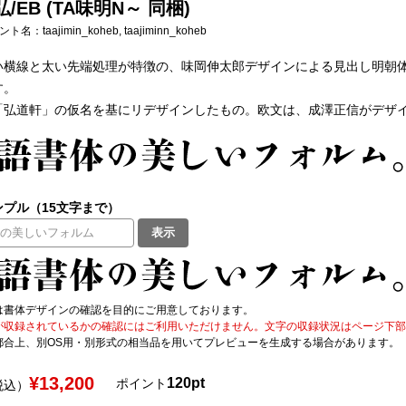
弘/EB (TA味明N～ 同梱)
フォント名：
taajimin_koheb, taajiminn_koheb
横線と太い先端処理が特徴の、味岡伸太郎デザインによる見出し明朝体。JIS90
す。
「弘道軒」の仮名を基にリデザインしたもの。欧文は、成澤正信がデザ
プル（15文字まで）
表示
は書体デザインの確認を目的にご用意しております。
が収録されているかの確認にはご利用いただけません。文字の収録状況はページ下部の 
都合上、別OS用・別形式の相当品を用いてプレビューを生成する場合があります。
¥13,200
120pt
ポイント
税込）