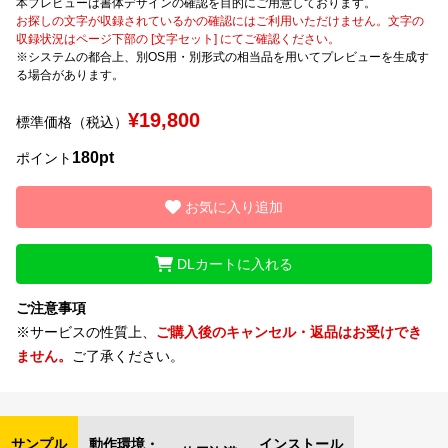
本プレビューは書体デザインの確認を目的にご用意しております。
お探しの文字が収録されているかの確認にはご利用いただけません。文字の
収録状況はページ下部の [文字セット] にてご確認ください。
文字種類
※システムの都合上、別OS用・別形式の相当品を用いてプレビューを生成す
る場合があります。
¥19,800
標準価格（税込）
価格帯
180pt
〜
ポイント
お気に入り追加
リセット
検索
DLカートに入れる
ご注意事項
※サービスの性質上、
ご購入後のキャンセル・返品はお受けでき
ません。
ご了承ください。
サンプル
動作環境・
インストール