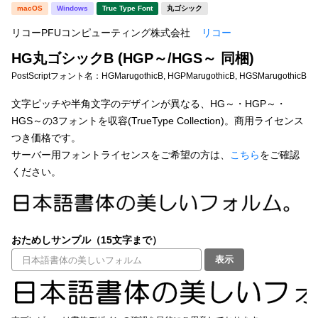
新着一覧
macOS
Windows
True Type Font
丸ゴシック
明朝体
角ゴシック
リコーPFUコンピューティング株式会社
リコー
丸ゴシック
楷書体
HG丸ゴシックB (HGP～/HGS～ 同梱)
カート
0
宋朝体
清朝体
PostScriptフォント名：
HGMarugothicB, HGPMarugothicB, HGSMarugothicB
教科書体
行書体
文字ピッチや半角文字のデザインが異なる、HG～・HGP～・
マイページ
HGS～の3フォントを収容(TrueType Collection)。商用ライセンス
草書体
勘亭流
つき価格です。
お気に入り
サーバー用フォントライセンスをご希望の方は、
こちら
をご確認
江戸文字
デザイン毛筆
ください。
すべてを表示
ご利用ガイド
太さ・ウェイト
よくあるご質問
おためしサンプル（15文字まで）
表示
お問い合わせ
セット or 単体