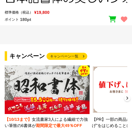
¥19,800
標準価格（税込）
180pt
ポイント
キャンペーン
キャンペーン一覧
【PR】一部の商品か
【10/13まで】
女流書家3人による繊細で力強
げ"をはじめることに
い筆致の6書体が
期間限定で最大49％OFF