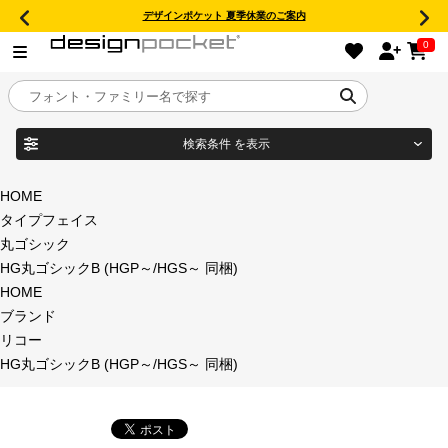
デザインポケット 夏季休業のご案内
0
検索条件
を表示
目的別フォントガイド
ブランド
HOME
タイプフェイス
特集
丸ゴシック
HG丸ゴシックB (HGP～/HGS～ 同梱)
商品名
おすすめ
HOME
ブランド
年間ライセンス商品
リコー
フォント形式
HG丸ゴシックB (HGP～/HGS～ 同梱)
キャンペーン一覧
タイプフェイス