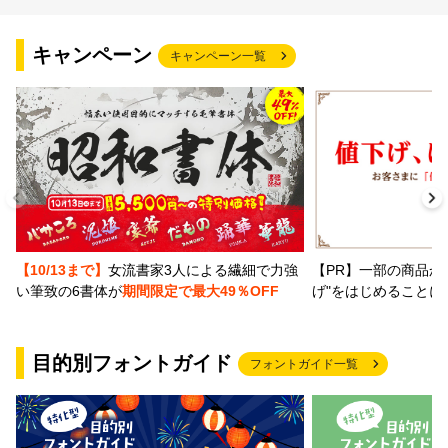
キャンペーン
キャンペーン一覧
【PR】一部の商品か
【10/13まで】
女流書家3人による繊細で力強
げ"をはじめることに
い筆致の6書体が
期間限定で最大49％OFF
目的別フォントガイド
フォントガイド一覧