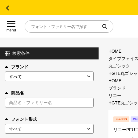
menu
HOME
目的別フォントガイド
検索条件
タイプフェイ
丸ゴシック
ブランド
特集
HGTE丸ゴシック
HOME
おすすめ
ブランド
商品名
リコー
HGTE丸ゴシック
年間ライセンス商品
フォント形式
macOS
Wi
キャンペーン一覧
リコーPFU