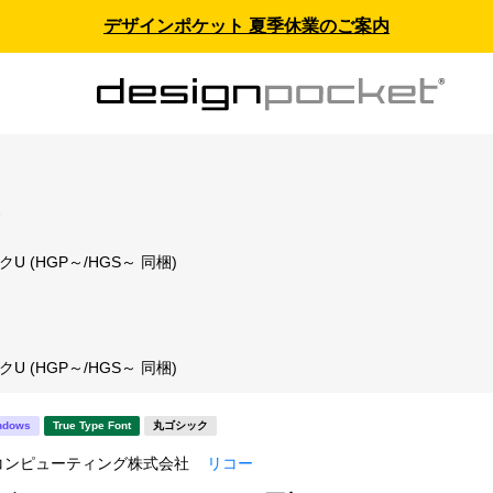
デザインポケット 夏季休業のご案内
ス
U (HGP～/HGS～ 同梱)
U (HGP～/HGS～ 同梱)
ndows
True Type Font
丸ゴシック
コンピューティング株式会社
リコー