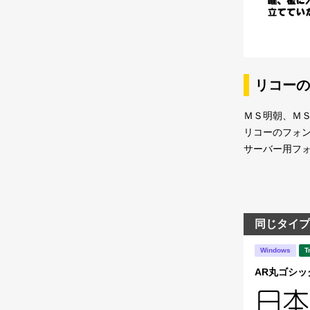
リコーの
ＭＳ明朝、ＭＳ
リコーのフォ
サーバー用フ
同じタイプ
Windows
T
AR丸ゴシック