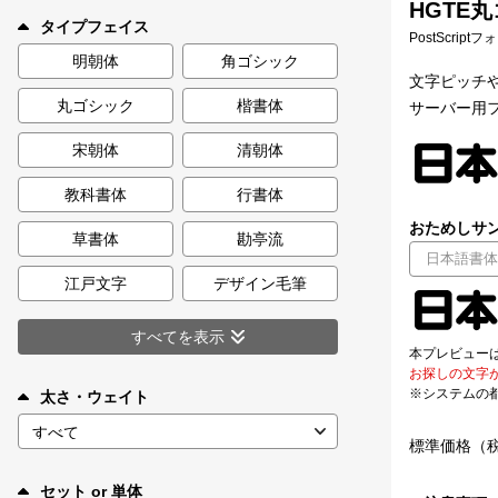
HGTE丸
新着一覧
タイプフェイス
PostScript
明朝体
角ゴシック
文字ピッチや
丸ゴシック
楷書体
サーバー用
カート
0
宋朝体
清朝体
マイページ
教科書体
行書体
おためしサン
お気に入り
草書体
勘亭流
江戸文字
デザイン毛筆
ご利用ガイド
すべてを表示
本プレビュー
よくあるご質問
お探しの文字
※システムの
太さ・ウェイト
お問い合わせ
標準価格（
セット or 単体