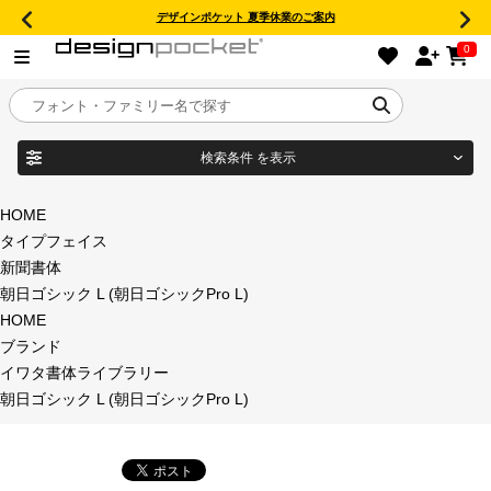
デザインポケット 夏季休業のご案内
0
検索条件
を表示
目的別フォントガイド
ブランド
HOME
タイプフェイス
特集
新聞書体
朝日ゴシック L (朝日ゴシックPro L)
商品名
おすすめ
HOME
ブランド
年間ライセンス商品
イワタ書体ライブラリー
フォント形式
朝日ゴシック L (朝日ゴシックPro L)
キャンペーン一覧
タイプフェイス