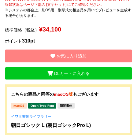
収録状況はページ下部の [文字セット] にてご確認ください。
※システムの都合上、別OS用・別形式の相当品を用いてプレビューを生成す
文字種類
る場合があります。
¥34,100
標準価格（税込）
価格帯
310pt
ポイント
〜
お気に入り追加
リセット
検索
DLカートに入れる
こちらの商品と同等の
macOS
版
もございます
macOS
Open Type Font
新聞書体
イワタ書体ライブラリー
朝日ゴシック L (朝日ゴシックPro L)