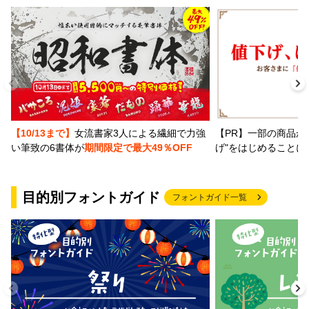
【PR】一部の商品か
【10/13まで】
女流書家3人による繊細で力強
げ"をはじめることに
い筆致の6書体が
期間限定で最大49％OFF
目的別フォントガイド
フォントガイド一覧