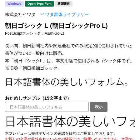
新着一覧
Windows
Open Type Font
新聞書体
明朝体
角ゴシック
株式会社イワタ
イワタ書体ライブラリー
丸ゴシック
楷書体
朝日ゴシック L (朝日ゴシックPro L)
カート
0
宋朝体
清朝体
PostScriptフォント名：
AsahiGo-Lt
教科書体
行書体
長い間、朝日新聞社内や関連会社でのみ限定的に使用されていた
マイページ
書体がついに一般向けに販売。
草書体
勘亭流
本「朝日ゴシックL」は、本文用途で使用されるゴシック体です。
お気に入り
※旧称「朝日極細ゴシック」
江戸文字
デザイン毛筆
すべてを表示
ご利用ガイド
おためしサンプル（15文字まで）
太さ・ウェイト
よくあるご質問
表示
お問い合わせ
セット or 単体
本プレビューは書体デザインの確認を目的にご用意しております。
お探しの文字が収録されているかの確認にはご利用いただけません。文字の