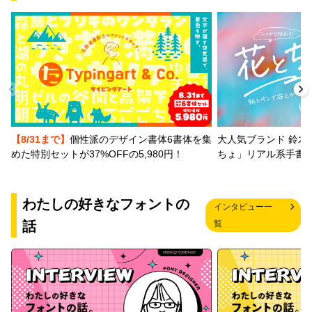
【8/31まで】
個性派のデザイン書体6書体を集
大人気ブランド 鈴木
めた特別セットが37%OFFの5,980円！
ちょ」リアル系手書
わたしの好きなフォントの
インタビュー一
話
覧