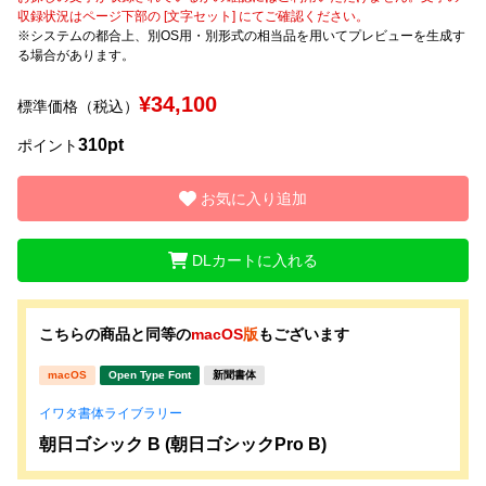
収録状況はページ下部の [文字セット] にてご確認ください。
※システムの都合上、別OS用・別形式の相当品を用いてプレビューを生成す
文字種類
る場合があります。
¥34,100
標準価格（税込）
価格帯
310pt
ポイント
〜
お気に入り追加
リセット
検索
DLカートに入れる
こちらの商品と同等の
macOS
版
もございます
macOS
Open Type Font
新聞書体
イワタ書体ライブラリー
朝日ゴシック B (朝日ゴシックPro B)