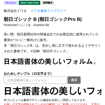
新着一覧
Windows
Open Type Font
新聞書体
明朝体
角ゴシック
株式会社イワタ
イワタ書体ライブラリー
丸ゴシック
楷書体
朝日ゴシック B (朝日ゴシックPro B)
カート
0
宋朝体
清朝体
PostScriptフォント名：
AsahiGo-Bd
教科書体
行書体
長い間、朝日新聞社内や関連会社でのみ限定的に使用されていた
マイページ
書体がついに一般向けに販売。
草書体
勘亭流
本「朝日ゴシックB」は、見出し用に正方で使われるようデザイン
お気に入り
された書体です。※旧称「朝日中ゴシック」
江戸文字
デザイン毛筆
すべてを表示
ご利用ガイド
おためしサンプル（15文字まで）
太さ・ウェイト
よくあるご質問
表示
お問い合わせ
セット or 単体
本プレビューは書体デザインの確認を目的にご用意しております。
お探しの文字が収録されているかの確認にはご利用いただけません。文字の