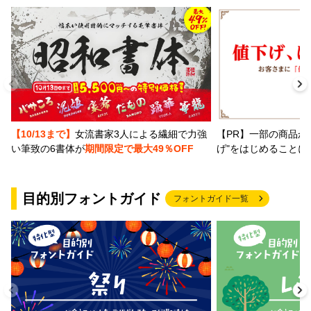
【PR】一部の商品か
【10/13まで】
女流書家3人による繊細で力強
げ"をはじめることに
い筆致の6書体が
期間限定で最大49％OFF
目的別フォントガイド
フォントガイド一覧