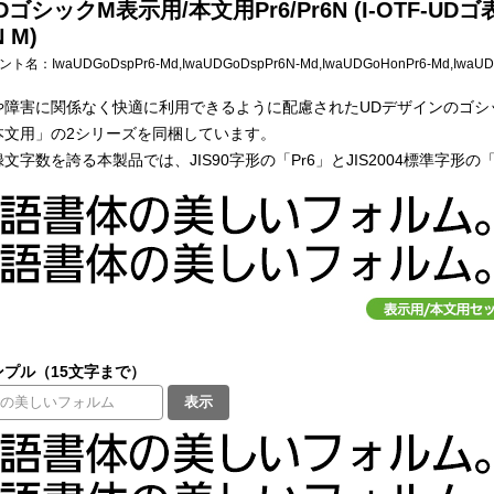
ゴシックM表示用/本文用Pr6/Pr6N (I-OTF-UD
N M)
フォント名：
IwaUDGoDspPr6-Md,IwaUDGoDspPr6N-Md,IwaUDGoHonPr6-Md,IwaU
や障害に関係なく快適に利用できるように配慮されたUDデザインのゴシ
本文用」の2シリーズを同梱しています。
文字数を誇る本製品では、JIS90字形の「Pr6」とJIS2004標準字形
プル（15文字まで）
表示