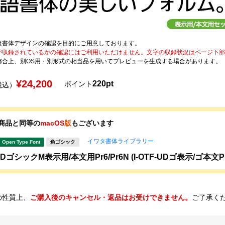
は書体デザインの確認を目的にご用意しております。
が収録されているかの確認にはご利用いただけません。文字の収録状況はページ下部の 
都合上、別OS用・別形式の相当品を用いてプレビューを生成する場合があります。
¥24,200
220pt
ポイント
税込）
商品と同等の
macOS
版
もございます
イワタ書体ライブラリー
Open Type Font
角ゴシック
ゴシックM表示用/本文用Pr6/Pr6N (I-OTF-UDゴ表示/ゴ本文Pr6
の性質上、
ご購入後のキャンセル・返品はお受けできません。
ご了承く