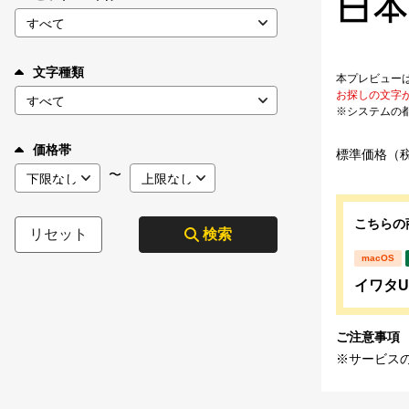
文字種類
本プレビュー
お探しの文字
※システムの
価格帯
標準価格（
〜
こちらの
リセット
検索
macOS
イワタUD
ご注意事項
※サービス