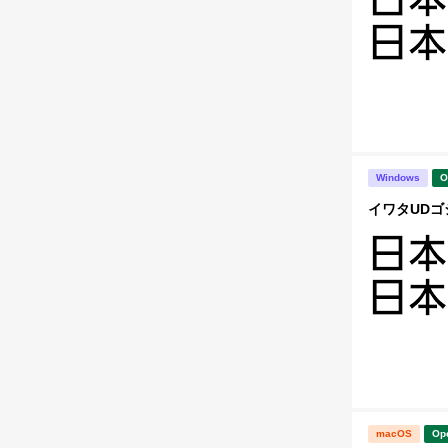
Windows
O
イワタUDゴシ
macOS
Op