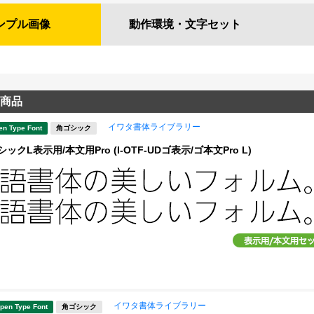
ンプル
画像
動作環境・
文字セット
商品
イワタ書体ライブラリー
en Type Font
角ゴシック
ックL表示用/本文用Pro (I-OTF-UDゴ表示/ゴ本文Pro L)
イワタ書体ライブラリー
pen Type Font
角ゴシック