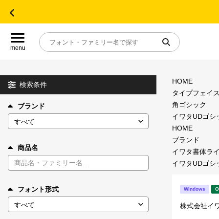
menu
HOME
目的別フォントガイド
検索条件
タイプフェイ
角ゴシック
ブランド
特集
イワタUDゴシック
HOME
おすすめ
ブランド
商品名
イワタ書体ラ
イワタUDゴシック
年間ライセンス商品
フォント形式
Windows
O
キャンペーン一覧
株式会社イ