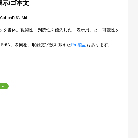
ゴ表示/ゴ本文
DGoHonPr6N-Md
ック書体。視認性・判読性を優先した「表示用」と、可読性を
の「Pr6N」を同梱。収録文字数を抑えた
Pro製品
もあります。