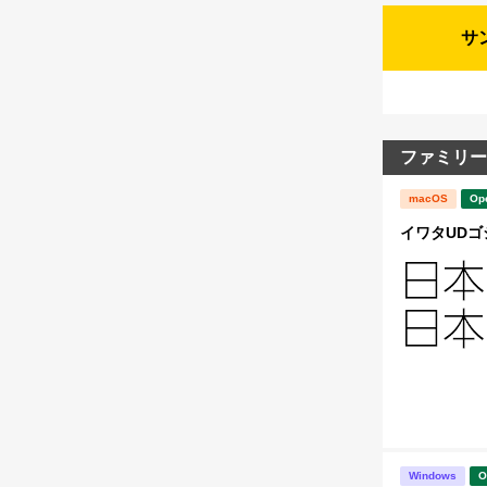
サ
ファミリー
macOS
Op
イワタUDゴシ
Windows
O