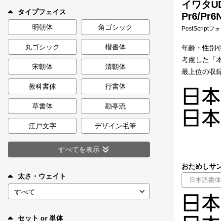
イワタUD
新着一覧
タイプフェイス
Pr6/Pr6
明朝体
角ゴシック
PostScript
丸ゴシック
楷書体
年齢・性別
カート
0
考慮した「
宋朝体
清朝体
最上位の収録
マイページ
教科書体
行書体
お気に入り
草書体
勘亭流
江戸文字
デザイン毛筆
ご利用ガイド
すべてを表示
よくあるご質問
おためしサン
太さ・ウェイト
お問い合わせ
セット or 単体